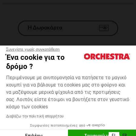
Η Δωροκάρτα
Συνεχίστε χωρίς συγκατάθεση
Ένα cookie για το
Γενικοί 'Οροι Πώλησης
δρόμο ?
Νομικοί Όροι
*Εμπορικες προσφορες
Περιμένουμε με ανυπομονησία να πατήσετε το μαγικό
κουμπί για να βάλουμε τα cookies μας στο φούρνο και
Προσωπικά δεδομένα
να μαζέψουμε μερικά ψίχουλα από τις προτιμήσεις
Διαχείρηση των cookies
σας. Λοιπόν, είστε έτοιμοι να βουτήξετε στον γευστικό
Προσβασιμότητα: μη συμμορφούμενη
3
Κόκκινο
Κόκκινο
μηνών
κόσμο των cookies
H Orchestra συμμετέχει στον κωδικά δεοντολογίας και στο σύστημα
μεσολάβησης της Γαλλικής Ομοσπονδίας Ηλεκτρονικού Εμπορίου.
Διαβάζω την πολιτική απορρήτου
Δυνατότητα πληρωμής με
Συμφωνίες πιστοποιημένες από
Ελλάδα
Λίστα 
ΠΡΟΣΘΉΚΗ ΣΤΟ ΚΑΛΆΘΙ
Επιλέγω
Συμφωνώ με όλα
EL
FR