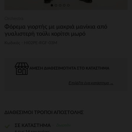
Orchestra
Φόρεμα γιορτής με μακριά μανίκια από
γυαλιστερή τούλι κορίτσι μωρό
Κωδικός : HI02PE-RGF-03M
ΆΜΕΣΗ ΔΙΑΘΕΣΙΜΌΤΗΤΑ ΣΤΟ ΚΑΤΆΣΤΗΜΑ
Επιλέξτε ένα κατάστημα →
ΔΙΑΘΈΣΙΜΟΙ ΤΡΌΠΟΙ ΑΠΟΣΤΟΛΉΣ
Δωρεάν
ΣΕ ΚΑΤΑΣΤΗΜΑ
6 έως 14 εργ.ημέρες