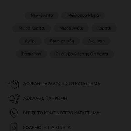
Νεογέννητο
Μέλλουσα Μαμά
Μωρό Κορίτσι
Μωρό Αγόρι
Κορίτσι
Αγόρι
Βρεφικα ειδη
Δωμάτιο
Prémaman
Οι συμβουλές της Orchestra​
ΔΩΡΕΆΝ ΠΑΡΆΔΟΣΗ ΣΤΟ ΚΑΤΆΣΤΗΜΑ
ΑΣΦΑΛΉΣ ΠΛΗΡΩΜΉ
ΒΡΕΊΤΕ ΤΟ ΚΟΝΤΙΝΌΤΕΡΟ ΚΑΤΆΣΤΗΜΑ
ΕΦΑΡΜΟΓΉ ΓΙΑ ΚΙΝΗΤΆ