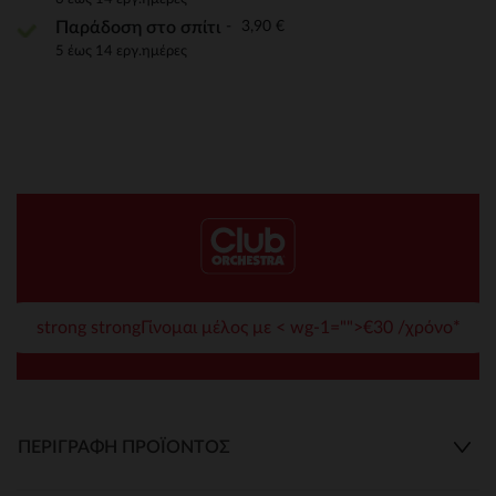
3,90 €
Παράδοση στο σπίτι
5 έως 14 εργ.ημέρες
strong strongΓίνομαι μέλος με < wg-1="">€30 /χρόνο*
ΠΕΡΙΓΡΑΦΉ ΠΡΟΪΌΝΤΟΣ