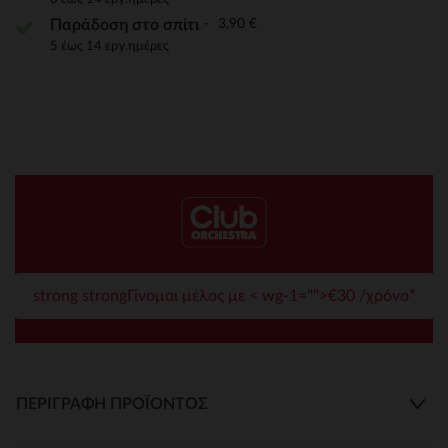
3,90 €
Παράδοση στο σπίτι
5 έως 14 εργ.ημέρες
strong strongΓίνομαι μέλος με < wg-1="">€30 /χρόνο*
ΠΕΡΙΓΡΑΦΉ ΠΡΟΪΌΝΤΟΣ