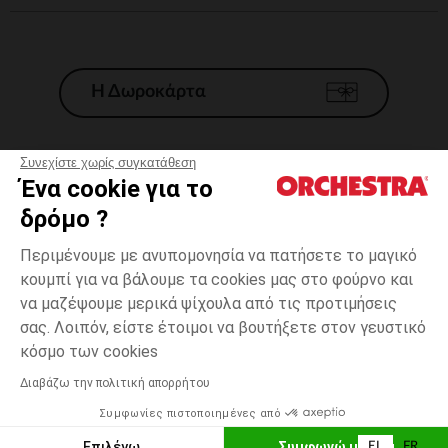
Η Δωροκάρτα
Συνεχίστε χωρίς συγκατάθεση
Ένα cookie για το
Γενικοί 'Οροι Πώλησης
δρόμο ?
Νομικοί Όροι
*Εμπορικες προσφορες
Περιμένουμε με ανυπομονησία να πατήσετε το μαγικό
κουμπί για να βάλουμε τα cookies μας στο φούρνο και
Προσωπικά δεδομένα
να μαζέψουμε μερικά ψίχουλα από τις προτιμήσεις
Διαχείρηση των cookies
σας. Λοιπόν, είστε έτοιμοι να βουτήξετε στον γευστικό
Προσβασιμότητα: μη συμμορφούμενη
6
Μπλε
Μπλε
μηνών
κόσμο των cookies
H Orchestra συμμετέχει στον κωδικά δεοντολογίας και στο σύστημα
μεσολάβησης της Γαλλικής Ομοσπονδίας Ηλεκτρονικού Εμπορίου.
Διαβάζω την πολιτική απορρήτου
Δυνατότητα πληρωμής με
Συμφωνίες πιστοποιημένες από
Ελλάδα
Λίστα 
ΠΡΟΣΘΉΚΗ ΣΤΟ ΚΑΛΆΘΙ
Επιλέγω
Συμφωνώ με όλα
EL
FR