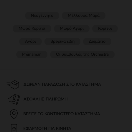
Νεογέννητο
Μέλλουσα Μαμά
Μωρό Κορίτσι
Μωρό Αγόρι
Κορίτσι
Αγόρι
Βρεφικα ειδη
Δωμάτιο
Prémaman
Οι συμβουλές της Orchestra​
ΔΩΡΕΆΝ ΠΑΡΆΔΟΣΗ ΣΤΟ ΚΑΤΆΣΤΗΜΑ
ΑΣΦΑΛΉΣ ΠΛΗΡΩΜΉ
ΒΡΕΊΤΕ ΤΟ ΚΟΝΤΙΝΌΤΕΡΟ ΚΑΤΆΣΤΗΜΑ
ΕΦΑΡΜΟΓΉ ΓΙΑ ΚΙΝΗΤΆ