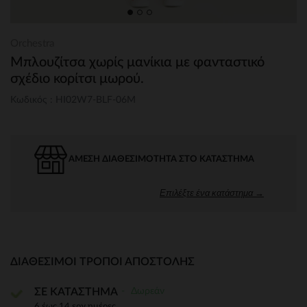
Orchestra
Μπλουζίτσα χωρίς μανίκια με φανταστικό
σχέδιο κορίτσι μωρού.
Κωδικός : HI02W7-BLF-06M
ΆΜΕΣΗ ΔΙΑΘΕΣΙΜΌΤΗΤΑ ΣΤΟ ΚΑΤΆΣΤΗΜΑ
Επιλέξτε ένα κατάστημα →
ΔΙΑΘΈΣΙΜΟΙ ΤΡΌΠΟΙ ΑΠΟΣΤΟΛΉΣ
Δωρεάν
ΣΕ ΚΑΤΑΣΤΗΜΑ
6 έως 14 εργ.ημέρες