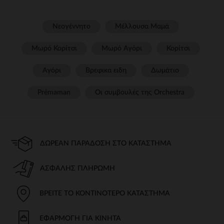
Νεογέννητο
Μέλλουσα Μαμά
Μωρό Κορίτσι
Μωρό Αγόρι
Κορίτσι
Αγόρι
Βρεφικα ειδη
Δωμάτιο
Prémaman
Οι συμβουλές της Orchestra​
ΔΩΡΕΆΝ ΠΑΡΆΔΟΣΗ ΣΤΟ ΚΑΤΆΣΤΗΜΑ
ΑΣΦΑΛΉΣ ΠΛΗΡΩΜΉ
ΒΡΕΊΤΕ ΤΟ ΚΟΝΤΙΝΌΤΕΡΟ ΚΑΤΆΣΤΗΜΑ
ΕΦΑΡΜΟΓΉ ΓΙΑ ΚΙΝΗΤΆ