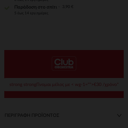
3,90 €
Παράδοση στο σπίτι
5 έως 14 εργ.ημέρες
strong strongΓίνομαι μέλος με < wg-1="">€30 /χρόνο*
ΠΕΡΙΓΡΑΦΉ ΠΡΟΪΌΝΤΟΣ