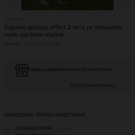
Orchestra
Γιορτινό φόρεμα effect 2-σε-1 με τυπωμένο
τούλι για bebe κορίτσι
Κωδικός : HI01O4-ECR-03M
ΆΜΕΣΗ ΔΙΑΘΕΣΙΜΌΤΗΤΑ ΣΤΟ ΚΑΤΆΣΤΗΜΑ
Επιλέξτε ένα κατάστημα →
ΔΙΑΘΈΣΙΜΟΙ ΤΡΌΠΟΙ ΑΠΟΣΤΟΛΉΣ
Δωρεάν
ΣΕ ΚΑΤΑΣΤΗΜΑ
6 έως 14 εργ.ημέρες