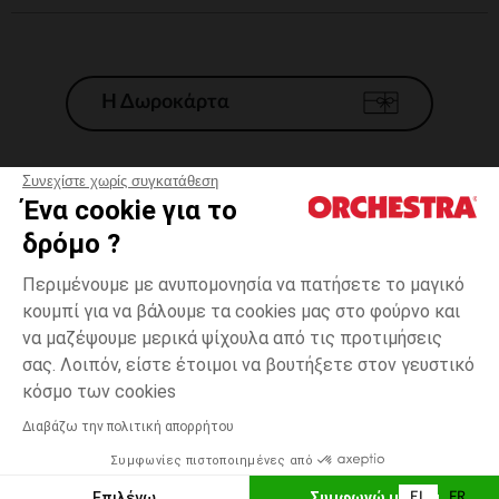
Η Δωροκάρτα
Συνεχίστε χωρίς συγκατάθεση
Ένα cookie για το
Γενικοί 'Οροι Πώλησης
δρόμο ?
Νομικοί Όροι
*Εμπορικες προσφορες
Περιμένουμε με ανυπομονησία να πατήσετε το μαγικό
κουμπί για να βάλουμε τα cookies μας στο φούρνο και
Προσωπικά δεδομένα
να μαζέψουμε μερικά ψίχουλα από τις προτιμήσεις
Διαχείρηση των cookies
σας. Λοιπόν, είστε έτοιμοι να βουτήξετε στον γευστικό
Προσβασιμότητα: μη συμμορφούμενη
3
Ροζ
Ροζ
μηνών
κόσμο των cookies
H Orchestra συμμετέχει στον κωδικά δεοντολογίας και στο σύστημα
μεσολάβησης της Γαλλικής Ομοσπονδίας Ηλεκτρονικού Εμπορίου.
Διαβάζω την πολιτική απορρήτου
Δυνατότητα πληρωμής με
Συμφωνίες πιστοποιημένες από
Ελλάδα
Λίστα 
ΠΡΟΣΘΉΚΗ ΣΤΟ ΚΑΛΆΘΙ
Επιλέγω
Συμφωνώ με όλα
EL
FR