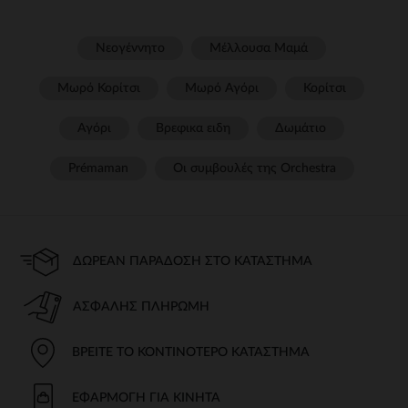
Νεογέννητο
Μέλλουσα Μαμά
Μωρό Κορίτσι
Μωρό Αγόρι
Κορίτσι
Αγόρι
Βρεφικα ειδη
Δωμάτιο
Prémaman
Οι συμβουλές της Orchestra​
ΔΩΡΕΆΝ ΠΑΡΆΔΟΣΗ ΣΤΟ ΚΑΤΆΣΤΗΜΑ
ΑΣΦΑΛΉΣ ΠΛΗΡΩΜΉ
ΒΡΕΊΤΕ ΤΟ ΚΟΝΤΙΝΌΤΕΡΟ ΚΑΤΆΣΤΗΜΑ
ΕΦΑΡΜΟΓΉ ΓΙΑ ΚΙΝΗΤΆ