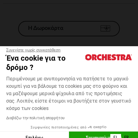
Η Δωροκάρτα
Συνεχίστε χωρίς συγκατάθεση
Ένα cookie για το
Γενικοί 'Οροι Πώλησης
δρόμο ?
Νομικοί Όροι
*Εμπορικες προσφορες
Περιμένουμε με ανυπομονησία να πατήσετε το μαγικό
κουμπί για να βάλουμε τα cookies μας στο φούρνο και
Προσωπικά δεδομένα
να μαζέψουμε μερικά ψίχουλα από τις προτιμήσεις
Διαχείρηση των cookies
σας. Λοιπόν, είστε έτοιμοι να βουτήξετε στον γευστικό
Προσβασιμότητα: μη συμμορφούμενη
3
Εκρού
Εκρού
μηνών
κόσμο των cookies
H Orchestra συμμετέχει στον κωδικά δεοντολογίας και στο σύστημα
μεσολάβησης της Γαλλικής Ομοσπονδίας Ηλεκτρονικού Εμπορίου.
Διαβάζω την πολιτική απορρήτου
Δυνατότητα πληρωμής με
Συμφωνίες πιστοποιημένες από
Ελλάδα
Λίστα 
ΠΡΟΣΘΉΚΗ ΣΤΟ ΚΑΛΆΘΙ
Επιλέγω
Συμφωνώ με όλα
EL
FR