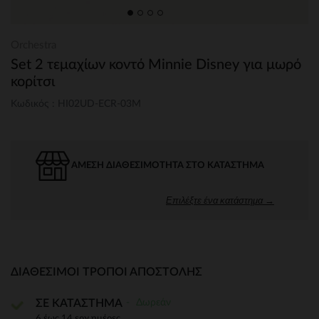
Orchestra
Set 2 τεμαχίων κοντό Minnie Disney για μωρό
κορίτσι
Κωδικός : HI02UD-ECR-03M
ΆΜΕΣΗ ΔΙΑΘΕΣΙΜΌΤΗΤΑ ΣΤΟ ΚΑΤΆΣΤΗΜΑ
Επιλέξτε ένα κατάστημα →
ΔΙΑΘΈΣΙΜΟΙ ΤΡΌΠΟΙ ΑΠΟΣΤΟΛΉΣ
Δωρεάν
ΣΕ ΚΑΤΑΣΤΗΜΑ
6 έως 14 εργ.ημέρες