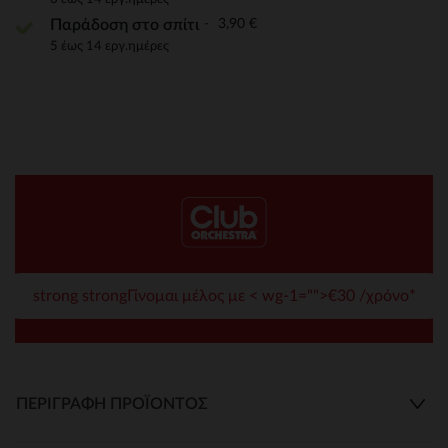
3,90 €
Παράδοση στο σπίτι
5 έως 14 εργ.ημέρες
strong strongΓίνομαι μέλος με < wg-1="">€30 /χρόνο*
ΠΕΡΙΓΡΑΦΉ ΠΡΟΪΌΝΤΟΣ