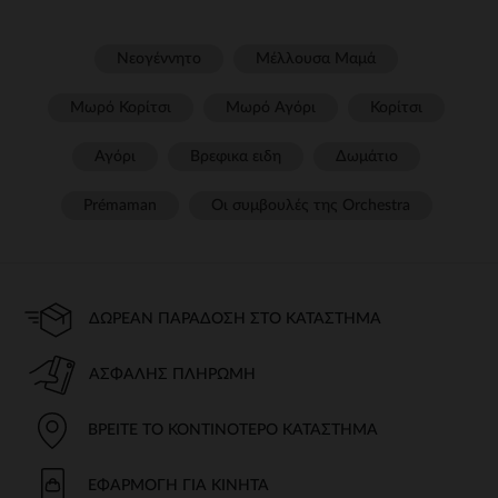
Νεογέννητο
Μέλλουσα Μαμά
Μωρό Κορίτσι
Μωρό Αγόρι
Κορίτσι
Αγόρι
Βρεφικα ειδη
Δωμάτιο
Prémaman
Οι συμβουλές της Orchestra​
ΔΩΡΕΆΝ ΠΑΡΆΔΟΣΗ ΣΤΟ ΚΑΤΆΣΤΗΜΑ
ΑΣΦΑΛΉΣ ΠΛΗΡΩΜΉ
ΒΡΕΊΤΕ ΤΟ ΚΟΝΤΙΝΌΤΕΡΟ ΚΑΤΆΣΤΗΜΑ
ΕΦΑΡΜΟΓΉ ΓΙΑ ΚΙΝΗΤΆ