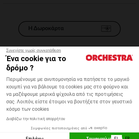
Η Δωροκάρτα
Συνεχίστε χωρίς συγκατάθεση
Ένα cookie για το
Γενικοί 'Οροι Πώλησης
δρόμο ?
Νομικοί Όροι
*Εμπορικες προσφορες
Περιμένουμε με ανυπομονησία να πατήσετε το μαγικό
κουμπί για να βάλουμε τα cookies μας στο φούρνο και
Προσωπικά δεδομένα
να μαζέψουμε μερικά ψίχουλα από τις προτιμήσεις
Διαχείρηση των cookies
σας. Λοιπόν, είστε έτοιμοι να βουτήξετε στον γευστικό
Προσβασιμότητα: μη συμμορφούμενη
1
Εκρού
Εκρού
μήνας
κόσμο των cookies
H Orchestra συμμετέχει στον κωδικά δεοντολογίας και στο σύστημα
μεσολάβησης της Γαλλικής Ομοσπονδίας Ηλεκτρονικού Εμπορίου.
Διαβάζω την πολιτική απορρήτου
Δυνατότητα πληρωμής με
Συμφωνίες πιστοποιημένες από
Ελλάδα
Λίστα 
ΠΡΟΣΘΉΚΗ ΣΤΟ ΚΑΛΆΘΙ
Επιλέγω
Συμφωνώ με όλα
EL
FR