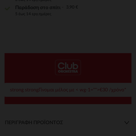
3,90 €
Παράδοση στο σπίτι
5 έως 14 εργ.ημέρες
strong strongΓίνομαι μέλος με < wg-1="">€30 /χρόνο*
ΠΕΡΙΓΡΑΦΉ ΠΡΟΪΌΝΤΟΣ