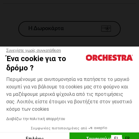
Η Δωροκάρτα
Συνεχίστε χωρίς συγκατάθεση
Ένα cookie για το
Γενικοί 'Οροι Πώλησης
δρόμο ?
Νομικοί Όροι
*Εμπορικες προσφορες
Περιμένουμε με ανυπομονησία να πατήσετε το μαγικό
κουμπί για να βάλουμε τα cookies μας στο φούρνο και
Προσωπικά δεδομένα
να μαζέψουμε μερικά ψίχουλα από τις προτιμήσεις
Διαχείρηση των cookies
σας. Λοιπόν, είστε έτοιμοι να βουτήξετε στον γευστικό
Προσβασιμότητα: μη συμμορφούμενη
12
Εκρού
Εκρού
μηνών
κόσμο των cookies
H Orchestra συμμετέχει στον κωδικά δεοντολογίας και στο σύστημα
μεσολάβησης της Γαλλικής Ομοσπονδίας Ηλεκτρονικού Εμπορίου.
Διαβάζω την πολιτική απορρήτου
Δυνατότητα πληρωμής με
Συμφωνίες πιστοποιημένες από
Ελλάδα
Λίστα 
ΠΡΟΣΘΉΚΗ ΣΤΟ ΚΑΛΆΘΙ
Επιλέγω
Συμφωνώ με όλα
EL
FR