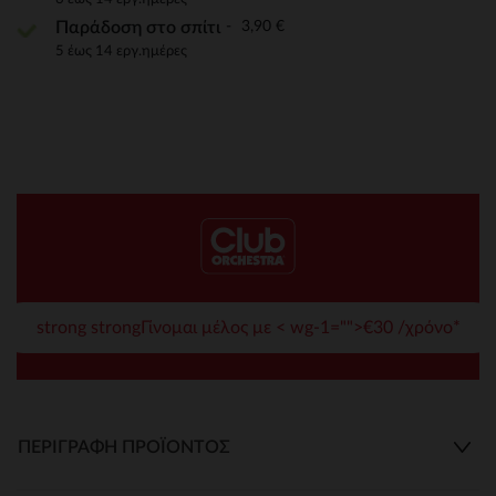
3,90 €
Παράδοση στο σπίτι
5 έως 14 εργ.ημέρες
strong strongΓίνομαι μέλος με < wg-1="">€30 /χρόνο*
ΠΕΡΙΓΡΑΦΉ ΠΡΟΪΌΝΤΟΣ