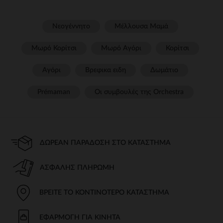
Νεογέννητο
Μέλλουσα Μαμά
Μωρό Κορίτσι
Μωρό Αγόρι
Κορίτσι
Αγόρι
Βρεφικα ειδη
Δωμάτιο
Prémaman
Οι συμβουλές της Orchestra​
ΔΩΡΕΆΝ ΠΑΡΆΔΟΣΗ ΣΤΟ ΚΑΤΆΣΤΗΜΑ
ΑΣΦΑΛΉΣ ΠΛΗΡΩΜΉ
ΒΡΕΊΤΕ ΤΟ ΚΟΝΤΙΝΌΤΕΡΟ ΚΑΤΆΣΤΗΜΑ
ΕΦΑΡΜΟΓΉ ΓΙΑ ΚΙΝΗΤΆ