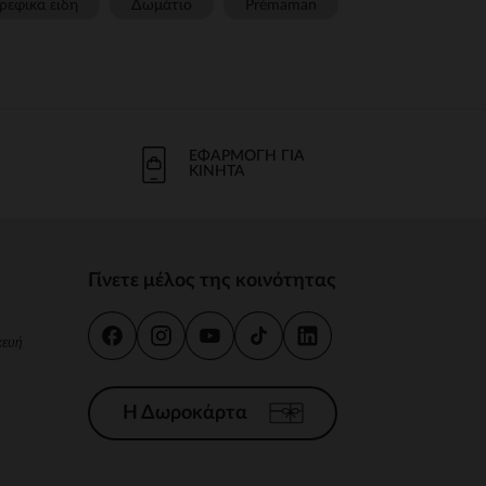
ρεφικα ειδη
Δωμάτιο
Prémaman
ΕΦΑΡΜΟΓΉ ΓΙΑ
ΚΙΝΗΤΆ
Γίνετε μέλος της κοινότητας
κευή
Η Δωροκάρτα