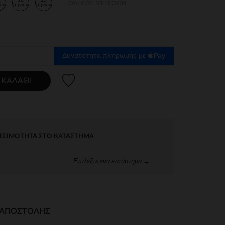
2
18
23
ΟΔΗΓΌΣ ΜΕΓΕΘΏΝ
ών
μηνών
μηνών
Δυνατότητα πληρωμής με
Λίστα προτιμήσεων
 ΚΑΛΆΘΙ
ΕΣΙΜΌΤΗΤΑ ΣΤΟ ΚΑΤΆΣΤΗΜΑ
Επιλέξτε ένα κατάστημα →
Ι ΑΠΟΣΤΟΛΉΣ