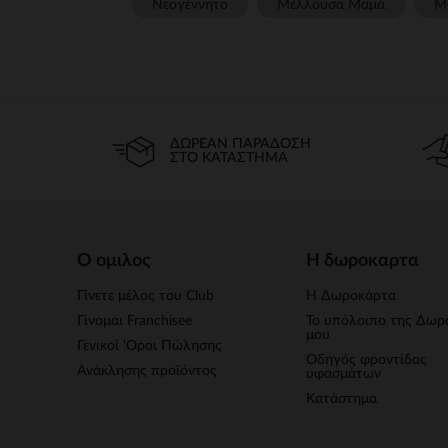
Νεογέννητο
Μέλλουσα Μαμά
Μ
ΔΩΡΕΆΝ ΠΑΡΆΔΟΣΗ
ΣΤΟ ΚΑΤΆΣΤΗΜΑ
Ο ομιλος
Η δωροκαρτα
Γίνετε μέλος του Club
Η Δωροκάρτα
Γίνομαι Franchisee
Το υπόλοιπο της Δωρ
μου
Γενικοί 'Οροι Πώλησης
Οδηγός φροντίδας
Ανάκλησης προϊόντος
υφασμάτων
Κατάστημα