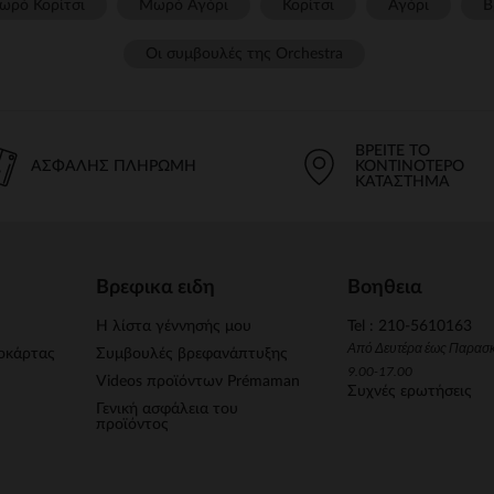
ωρό Κορίτσι
Μωρό Αγόρι
Κορίτσι
Αγόρι
Β
Οι συμβουλές της Orchestra​
ΒΡΕΊΤΕ ΤΟ
ΑΣΦΑΛΉΣ ΠΛΗΡΩΜΉ
ΚΟΝΤΙΝΌΤΕΡΟ
ΚΑΤΆΣΤΗΜΑ
Βρεφικα ειδη
Βοηθεια
Η λίστα γέννησής μου
Tel : 210-5610163
Από Δευτέρα έως Παρασ
οκάρτας
Συμβουλές βρεφανάπτυξης
9.00-17.00
Videos προϊόντων Prémaman
Συχνές ερωτήσεις
Γενική ασφάλεια του
προϊόντος