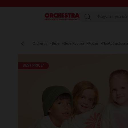
Μενού
Orchestra
Bebe
Bebe Κορίτσι
Ρούχα
Πουλόβερ,ζακέτ
BEST PRICE*