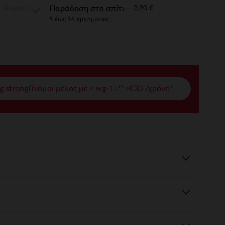
Δωρεάν
3,90 €
Παράδοση στο σπίτι
γές σας
5 έως 14 εργ.ημέρες
ετε και να διαχειρίζεστε τις ρυθμίσεις απορρήτου, διασφαλίζο
g strongΓίνομαι μέλος με < wg-1="">€30 /χρόνο*