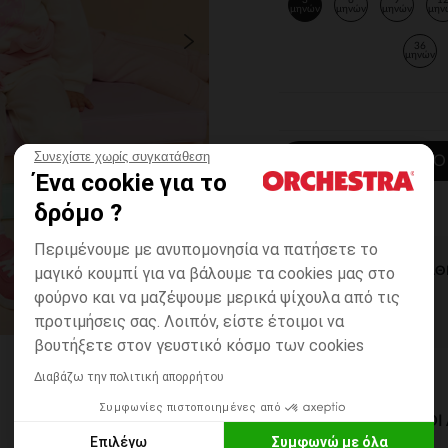
3
6
9
1
μηνών
μηνών
μηνών
μην
36
μηνών
Συνεχίστε χωρίς συγκατάθεση
ΠΡΟΣΘΉΚΗ ΣΤΟ
Ένα cookie για το
δρόμο ?
Περιμένουμε με ανυπομονησία να πατήσετε το
μαγικό κουμπί για να βάλουμε τα cookies μας στο
ΆΜΕΣΗ ΔΙΑΘ
φούρνο και να μαζέψουμε μερικά ψίχουλα από τις
προτιμήσεις σας. Λοιπόν, είστε έτοιμοι να
βουτήξετε στον γευστικό κόσμο των cookies
Διαβάζω την πολιτική απορρήτου
Συμφωνίες πιστοποιημένες από
ΔΙΑΘΈΣΙΜΟΙ ΤΡΌΠΟ
Επιλέγω
Συμφωνώ με όλα