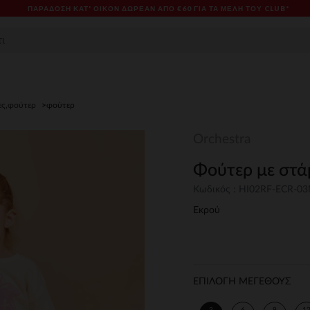
ΠΑΡΆΔΟΣΗ ΚΑΤ' ΟΊΚΟΝ ΔΩΡΕΑΝ ΑΠΌ €60 ΓΙΑ ΤΑ ΜΈΛΗ ΤΟΥ CLUB*
ες,φούτερ
φούτερ
Orchestra
Φούτερ με στά
Κωδικός : HI02RF-ECR-0
Εκρού
ΕΠΙΛΟΓΗ ΜΕΓΕΘΟΥΣ