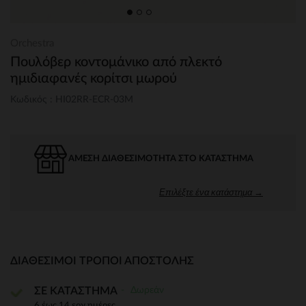
Orchestra
Πουλόβερ κοντομάνικο από πλεκτό
ημιδιαφανές κορίτσι μωρού
Κωδικός : HI02RR-ECR-03M
ΆΜΕΣΗ ΔΙΑΘΕΣΙΜΌΤΗΤΑ ΣΤΟ ΚΑΤΆΣΤΗΜΑ
Επιλέξτε ένα κατάστημα →
ΔΙΑΘΈΣΙΜΟΙ ΤΡΌΠΟΙ ΑΠΟΣΤΟΛΉΣ
Δωρεάν
ΣΕ ΚΑΤΑΣΤΗΜΑ
6 έως 14 εργ.ημέρες