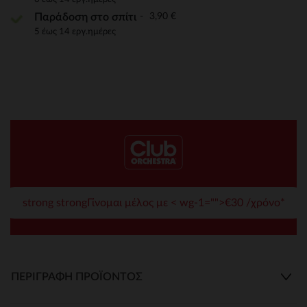
3,90 €
Παράδοση στο σπίτι
5 έως 14 εργ.ημέρες
strong strongΓίνομαι μέλος με < wg-1="">€30 /χρόνο*
ΠΕΡΙΓΡΑΦΉ ΠΡΟΪΌΝΤΟΣ