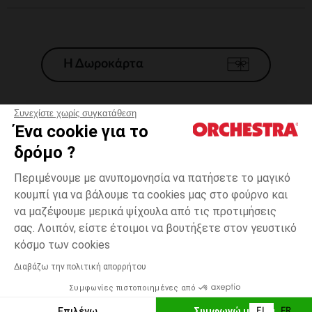
Η Δωροκάρτα
Συνεχίστε χωρίς συγκατάθεση
Ένα cookie για το
Γενικοί 'Οροι Πώλησης
δρόμο ?
Νομικοί Όροι
*Εμπορικες προσφορες
Περιμένουμε με ανυπομονησία να πατήσετε το μαγικό
κουμπί για να βάλουμε τα cookies μας στο φούρνο και
Προσωπικά δεδομένα
να μαζέψουμε μερικά ψίχουλα από τις προτιμήσεις
Διαχείρηση των cookies
σας. Λοιπόν, είστε έτοιμοι να βουτήξετε στον γευστικό
Προσβασιμότητα: μη συμμορφούμενη
3
Εκρού
Εκρού
μηνών
κόσμο των cookies
H Orchestra συμμετέχει στον κωδικά δεοντολογίας και στο σύστημα
μεσολάβησης της Γαλλικής Ομοσπονδίας Ηλεκτρονικού Εμπορίου.
Διαβάζω την πολιτική απορρήτου
Δυνατότητα πληρωμής με
Συμφωνίες πιστοποιημένες από
Ελλάδα
Λίστα 
ΠΡΟΣΘΉΚΗ ΣΤΟ ΚΑΛΆΘΙ
Επιλέγω
Συμφωνώ με όλα
EL
FR