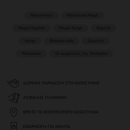
Νεογέννητο
Μέλλουσα Μαμά
Μωρό Κορίτσι
Μωρό Αγόρι
Κορίτσι
Αγόρι
Βρεφικα ειδη
Δωμάτιο
Prémaman
Οι συμβουλές της Orchestra​
ΔΩΡΕΆΝ ΠΑΡΆΔΟΣΗ ΣΤΟ ΚΑΤΆΣΤΗΜΑ
ΑΣΦΑΛΉΣ ΠΛΗΡΩΜΉ
ΒΡΕΊΤΕ ΤΟ ΚΟΝΤΙΝΌΤΕΡΟ ΚΑΤΆΣΤΗΜΑ
ΕΦΑΡΜΟΓΉ ΓΙΑ ΚΙΝΗΤΆ