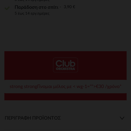
3,90 €
Παράδοση στο σπίτι
5 έως 14 εργ.ημέρες
strong strongΓίνομαι μέλος με < wg-1="">€30 /χρόνο*
ΠΕΡΙΓΡΑΦΉ ΠΡΟΪΌΝΤΟΣ