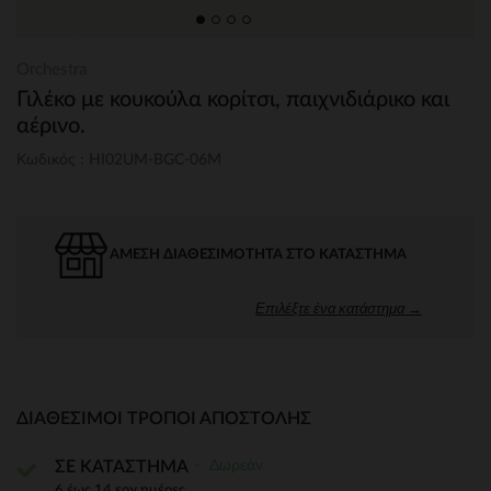
Orchestra
Γιλέκο με κουκούλα κορίτσι, παιχνιδιάρικο και
αέρινο.
Κωδικός : HI02UM-BGC-06M
ΆΜΕΣΗ ΔΙΑΘΕΣΙΜΌΤΗΤΑ ΣΤΟ ΚΑΤΆΣΤΗΜΑ
Επιλέξτε ένα κατάστημα →
ΔΙΑΘΈΣΙΜΟΙ ΤΡΌΠΟΙ ΑΠΟΣΤΟΛΉΣ
Δωρεάν
ΣΕ ΚΑΤΑΣΤΗΜΑ
6 έως 14 εργ.ημέρες