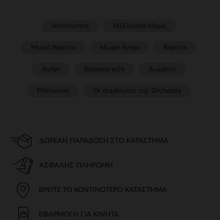
Νεογέννητο
Μέλλουσα Μαμά
Μωρό Κορίτσι
Μωρό Αγόρι
Κορίτσι
Αγόρι
Βρεφικα ειδη
Δωμάτιο
Prémaman
Οι συμβουλές της Orchestra​
ΔΩΡΕΆΝ ΠΑΡΆΔΟΣΗ ΣΤΟ ΚΑΤΆΣΤΗΜΑ
ΑΣΦΑΛΉΣ ΠΛΗΡΩΜΉ
ΒΡΕΊΤΕ ΤΟ ΚΟΝΤΙΝΌΤΕΡΟ ΚΑΤΆΣΤΗΜΑ
ΕΦΑΡΜΟΓΉ ΓΙΑ ΚΙΝΗΤΆ