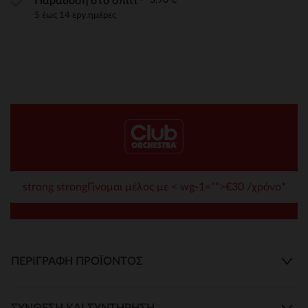
Παράδοση στο σπίτι
5 έως 14 εργ.ημέρες
strong strongΓίνομαι μέλος με < wg-1="">€30 /χρόνο*
ΠΕΡΙΓΡΑΦΉ ΠΡΟΪΌΝΤΟΣ
ΣΎΝΘΕΣΗ ΚΑΙ ΣΥΝΤΉΡΗΣΗ