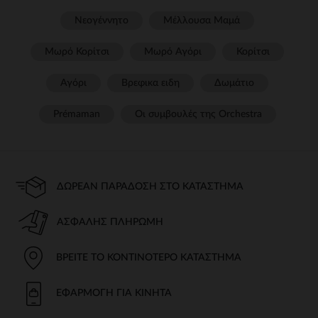
Νεογέννητο
Μέλλουσα Μαμά
Μωρό Κορίτσι
Μωρό Αγόρι
Κορίτσι
Αγόρι
Βρεφικα ειδη
Δωμάτιο
Prémaman
Οι συμβουλές της Orchestra​
ΔΩΡΕΆΝ ΠΑΡΆΔΟΣΗ ΣΤΟ ΚΑΤΆΣΤΗΜΑ
ΑΣΦΑΛΉΣ ΠΛΗΡΩΜΉ
ΒΡΕΊΤΕ ΤΟ ΚΟΝΤΙΝΌΤΕΡΟ ΚΑΤΆΣΤΗΜΑ
ΕΦΑΡΜΟΓΉ ΓΙΑ ΚΙΝΗΤΆ