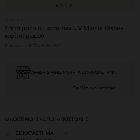
Orchestra
Σαΐτα μπάνιου κατά των UV Minnie Disney
κορίτσι μωρού
Κωδικός : HI02V0-ROC-09M
ΆΜΕΣΗ ΔΙΑΘΕΣΙΜΌΤΗΤΑ ΣΤΟ ΚΑΤΆΣΤΗΜΑ
Επιλέξτε ένα κατάστημα →
ΔΙΑΘΈΣΙΜΟΙ ΤΡΌΠΟΙ ΑΠΟΣΤΟΛΉΣ
Δωρεάν
ΣΕ ΚΑΤΑΣΤΗΜΑ
6 έως 14 εργ.ημέρες