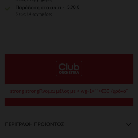
3,90 €
Παράδοση στο σπίτι
5 έως 14 εργ.ημέρες
strong strongΓίνομαι μέλος με < wg-1="">€30 /χρόνο*
ΠΕΡΙΓΡΑΦΉ ΠΡΟΪΌΝΤΟΣ