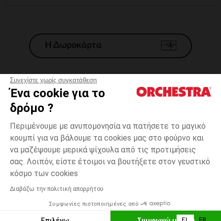
Η Δωροκάρτα
Συνεχίστε χωρίς συγκατάθεση
Ένα cookie για το
Γενικοί 'Οροι Πώλησης
δρόμο ?
Νομικοί Όροι
*Εμπορικες προσφορες
Περιμένουμε με ανυπομονησία να πατήσετε το μαγικό
κουμπί για να βάλουμε τα cookies μας στο φούρνο και
Προσωπικά δεδομένα
να μαζέψουμε μερικά ψίχουλα από τις προτιμήσεις
Διαχείρηση των cookies
σας. Λοιπόν, είστε έτοιμοι να βουτήξετε στον γευστικό
Προσβασιμότητα: μη συμμορφούμενη
9
Ροζ
Ροζ
μηνών
κόσμο των cookies
H Orchestra συμμετέχει στον κωδικά δεοντολογίας και στο σύστημα
μεσολάβησης της Γαλλικής Ομοσπονδίας Ηλεκτρονικού Εμπορίου.
Διαβάζω την πολιτική απορρήτου
Δυνατότητα πληρωμής με
Συμφωνίες πιστοποιημένες από
Ελλάδα
Λίστα 
ΕΠΙΛΟΓΗ ΜΕΓΕΘΟΥΣ
Επιλέγω
Συμφωνώ με όλα
EL
FR