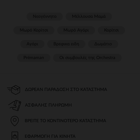
Νεογέννητο
Μέλλουσα Μαμά
Μωρό Κορίτσι
Μωρό Αγόρι
Κορίτσι
Αγόρι
Βρεφικα ειδη
Δωμάτιο
Prémaman
Οι συμβουλές της Orchestra​
ΔΩΡΕΆΝ ΠΑΡΆΔΟΣΗ ΣΤΟ ΚΑΤΆΣΤΗΜΑ
ΑΣΦΑΛΉΣ ΠΛΗΡΩΜΉ
ΒΡΕΊΤΕ ΤΟ ΚΟΝΤΙΝΌΤΕΡΟ ΚΑΤΆΣΤΗΜΑ
ΕΦΑΡΜΟΓΉ ΓΙΑ ΚΙΝΗΤΆ