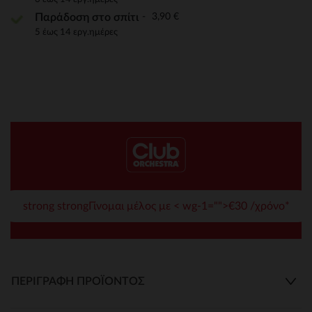
3,90 €
Παράδοση στο σπίτι
5 έως 14 εργ.ημέρες
strong strongΓίνομαι μέλος με < wg-1="">€30 /χρόνο*
ΠΕΡΙΓΡΑΦΉ ΠΡΟΪΌΝΤΟΣ