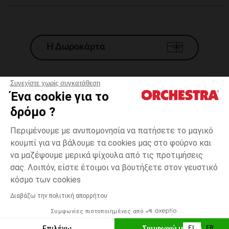
Η Δωροκάρτα
Συνεχίστε χωρίς συγκατάθεση
Ένα cookie για το
Γενικοί 'Οροι Πώλησης
δρόμο ?
Νομικοί Όροι
*Εμπορικες προσφορες
Περιμένουμε με ανυπομονησία να πατήσετε το μαγικό
κουμπί για να βάλουμε τα cookies μας στο φούρνο και
Προσωπικά δεδομένα
να μαζέψουμε μερικά ψίχουλα από τις προτιμήσεις
Διαχείρηση των cookies
σας. Λοιπόν, είστε έτοιμοι να βουτήξετε στον γευστικό
Προσβασιμότητα: μη συμμορφούμενη
12
Ροζ
Ροζ
μηνών
κόσμο των cookies
H Orchestra συμμετέχει στον κωδικά δεοντολογίας και στο σύστημα
μεσολάβησης της Γαλλικής Ομοσπονδίας Ηλεκτρονικού Εμπορίου.
Διαβάζω την πολιτική απορρήτου
Δυνατότητα πληρωμής με
Συμφωνίες πιστοποιημένες από
Ελλάδα
Λίστα 
ΕΠΙΛΟΓΗ ΜΕΓΕΘΟΥΣ
Επιλέγω
Συμφωνώ με όλα
EL
FR