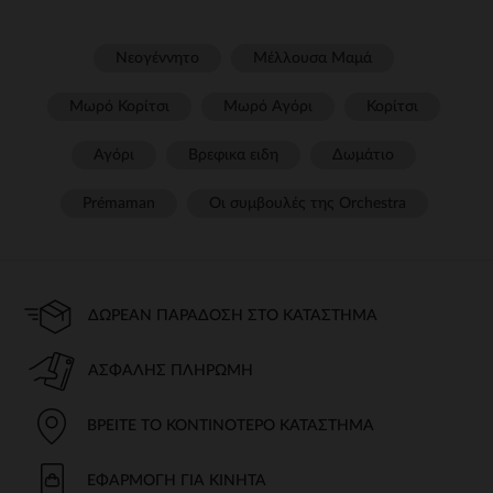
Νεογέννητο
Μέλλουσα Μαμά
Μωρό Κορίτσι
Μωρό Αγόρι
Κορίτσι
Αγόρι
Βρεφικα ειδη
Δωμάτιο
Prémaman
Οι συμβουλές της Orchestra​
ΔΩΡΕΆΝ ΠΑΡΆΔΟΣΗ ΣΤΟ ΚΑΤΆΣΤΗΜΑ
ΑΣΦΑΛΉΣ ΠΛΗΡΩΜΉ
ΒΡΕΊΤΕ ΤΟ ΚΟΝΤΙΝΌΤΕΡΟ ΚΑΤΆΣΤΗΜΑ
ΕΦΑΡΜΟΓΉ ΓΙΑ ΚΙΝΗΤΆ