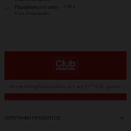
3,90 €
Παράδοση στο σπίτι
5 έως 14 εργ.ημέρες
strong strongΓίνομαι μέλος με < wg-1="">€30 /χρόνο*
ΠΕΡΙΓΡΑΦΉ ΠΡΟΪΌΝΤΟΣ