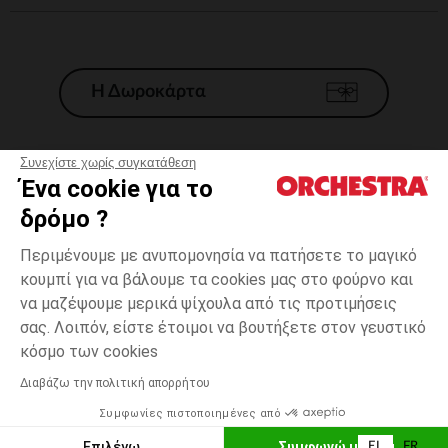
Η Δωροκάρτα
Συνεχίστε χωρίς συγκατάθεση
Ένα cookie για το
Γενικοί 'Οροι Πώλησης
δρόμο ?
Νομικοί Όροι
*Εμπορικες προσφορες
Περιμένουμε με ανυπομονησία να πατήσετε το μαγικό
κουμπί για να βάλουμε τα cookies μας στο φούρνο και
Προσωπικά δεδομένα
να μαζέψουμε μερικά ψίχουλα από τις προτιμήσεις
Διαχείρηση των cookies
σας. Λοιπόν, είστε έτοιμοι να βουτήξετε στον γευστικό
Προσβασιμότητα: μη συμμορφούμενη
6
Ροζ
Ροζ
μηνών
κόσμο των cookies
H Orchestra συμμετέχει στον κωδικά δεοντολογίας και στο σύστημα
μεσολάβησης της Γαλλικής Ομοσπονδίας Ηλεκτρονικού Εμπορίου.
Διαβάζω την πολιτική απορρήτου
Δυνατότητα πληρωμής με
Συμφωνίες πιστοποιημένες από
Ελλάδα
Λίστα 
ΕΠΙΛΟΓΗ ΜΕΓΕΘΟΥΣ
Επιλέγω
Συμφωνώ με όλα
EL
FR