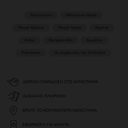
Νεογέννητο
Μέλλουσα Μαμά
Μωρό Κορίτσι
Μωρό Αγόρι
Κορίτσι
Αγόρι
Βρεφικα ειδη
Δωμάτιο
Prémaman
Οι συμβουλές της Orchestra​
ΔΩΡΕΆΝ ΠΑΡΆΔΟΣΗ ΣΤΟ ΚΑΤΆΣΤΗΜΑ
ΑΣΦΑΛΉΣ ΠΛΗΡΩΜΉ
ΒΡΕΊΤΕ ΤΟ ΚΟΝΤΙΝΌΤΕΡΟ ΚΑΤΆΣΤΗΜΑ
ΕΦΑΡΜΟΓΉ ΓΙΑ ΚΙΝΗΤΆ