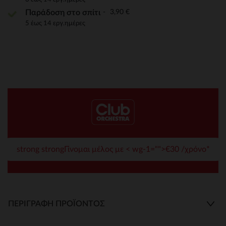
3,90 €
Παράδοση στο σπίτι
5 έως 14 εργ.ημέρες
strong strongΓίνομαι μέλος με < wg-1="">€30 /χρόνο*
ΠΕΡΙΓΡΑΦΉ ΠΡΟΪΌΝΤΟΣ