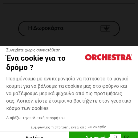
Η Δωροκάρτα
Συνεχίστε χωρίς συγκατάθεση
Ένα cookie για το
Γενικοί 'Οροι Πώλησης
δρόμο ?
Νομικοί Όροι
*Εμπορικες προσφορες
Περιμένουμε με ανυπομονησία να πατήσετε το μαγικό
κουμπί για να βάλουμε τα cookies μας στο φούρνο και
Προσωπικά δεδομένα
να μαζέψουμε μερικά ψίχουλα από τις προτιμήσεις
Διαχείρηση των cookies
σας. Λοιπόν, είστε έτοιμοι να βουτήξετε στον γευστικό
Προσβασιμότητα: μη συμμορφούμενη
Rose
Rose
1
κόσμο των cookies
H Orchestra συμμετέχει στον κωδικά δεοντολογίας και στο σύστημα
μεσολάβησης της Γαλλικής Ομοσπονδίας Ηλεκτρονικού Εμπορίου.
Διαβάζω την πολιτική απορρήτου
Δυνατότητα πληρωμής με
Συμφωνίες πιστοποιημένες από
Ελλάδα
Λίστα 
ΕΠΙΛΟΓΗ ΜΕΓΕΘΟΥΣ
Επιλέγω
Συμφωνώ με όλα
EL
FR