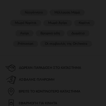
Νεογέννητο
Μέλλουσα Μαμά
Μωρό Κορίτσι
Μωρό Αγόρι
Κορίτσι
Αγόρι
Βρεφικα ειδη
Δωμάτιο
Prémaman
Οι συμβουλές της Orchestra​
ΔΩΡΕΆΝ ΠΑΡΆΔΟΣΗ ΣΤΟ ΚΑΤΆΣΤΗΜΑ
ΑΣΦΑΛΉΣ ΠΛΗΡΩΜΉ
ΒΡΕΊΤΕ ΤΟ ΚΟΝΤΙΝΌΤΕΡΟ ΚΑΤΆΣΤΗΜΑ
ΕΦΑΡΜΟΓΉ ΓΙΑ ΚΙΝΗΤΆ