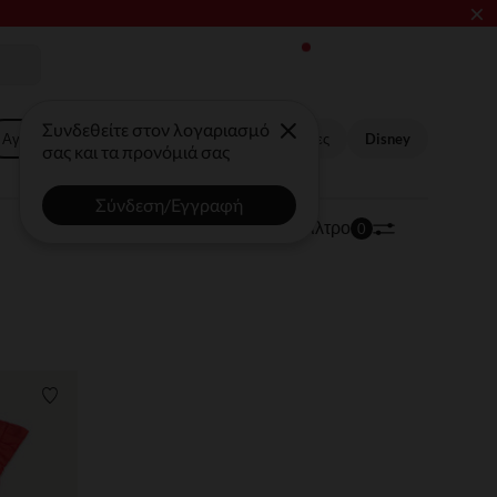
×
Συνδεθείτε στον λογαριασμό
Αγαπημένοι Ήρωες,Licence
Άλλοι χαρακτήρες
Disney
σας και τα προνόμιά σας
Σύνδεση/Εγγραφή
123 προϊόντα
Ταξινόμηση | Φίλτρο
0
Λίστα προτιμήσεων