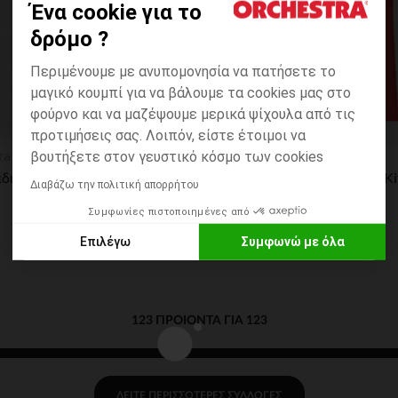
Ένα cookie για το
δρόμο ?
Περιμένουμε με ανυπομονησία να πατήσετε το
μαγικό κουμπί για να βάλουμε τα cookies μας στο
φούρνο και να μαζέψουμε μερικά ψίχουλα από τις
προτιμήσεις σας. Λοιπόν, είστε έτοιμοι να
η
Γρήγορη επισκόπηση
ra
Orchestra
βουτήξετε στον γευστικό κόσμο των cookies
shirt σχέδιο Marie με παγιέτες Disney
Διαβάζω την πολιτική απορρήτου
Συμφωνίες πιστοποιημένες από
Επιλέγω
Συμφωνώ με όλα
Συναίνεση Axeptio
Πλατφόρμα διαχείρισης συναίνεσης: Εξατομικεύστε τις επιλο
with Η πλατφόρμα μας σας δίνει τη δυνατότητα να προσαρμόζ
123 ΠΡΟΙΌΝΤΑ ΓΙΑ 123
ΔΕΊΤΕ ΠΕΡΙΣΣΌΤΕΡΕΣ ΣΥΛΛΟΓΈΣ