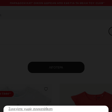
ΠΑΡΆΔΟΣΗ ΚΑΤ' ΟΊΚΟΝ ΔΩΡΕΑΝ ΑΠΌ €60 ΓΙΑ ΤΑ ΜΈΛΗ ΤΟΥ CLUB*
ΛΙΓΌΤΕΡΑ
ων
Λίστα προτιμήσεων
 ΤΙΜΗ**
Συνεχίστε χωρίς συγκατάθεση