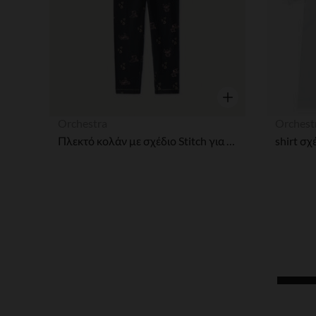
Γρήγορη επισκόπησ
Orchestra
Orchest
Πλεκτό κολάν με σχέδιο Stitch για μωρό κορίτσι