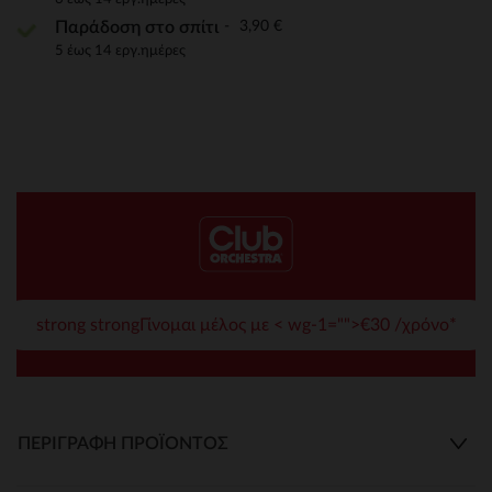
3,90 €
Παράδοση στο σπίτι
5 έως 14 εργ.ημέρες
strong strongΓίνομαι μέλος με < wg-1="">€30 /χρόνο*
ΠΕΡΙΓΡΑΦΉ ΠΡΟΪΌΝΤΟΣ