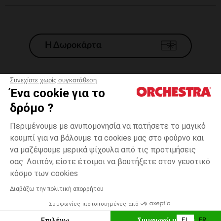
Η Δωροκάρτα
Συνεχίστε χωρίς συγκατάθεση
Ένα cookie για το
Γενικοί 'Οροι Πώλησης
δρόμο ?
Νομικοί Όροι
*Εμπορικες προσφορες
Περιμένουμε με ανυπομονησία να πατήσετε το μαγικό
κουμπί για να βάλουμε τα cookies μας στο φούρνο και
Προσωπικά δεδομένα
να μαζέψουμε μερικά ψίχουλα από τις προτιμήσεις
Διαχείρηση των cookies
σας. Λοιπόν, είστε έτοιμοι να βουτήξετε στον γευστικό
Προσβασιμότητα: μη συμμορφούμενη
Λευκό
Λευκό
18
κόσμο των cookies
H Orchestra συμμετέχει στον κωδικά δεοντολογίας και στο σύστημα
μεσολάβησης της Γαλλικής Ομοσπονδίας Ηλεκτρονικού Εμπορίου.
Διαβάζω την πολιτική απορρήτου
Δυνατότητα πληρωμής με
Συμφωνίες πιστοποιημένες από
Ελλάδα
Λίστα 
ΕΠΙΛΟΓΗ ΜΕΓΕΘΟΥΣ
Επιλέγω
Συμφωνώ με όλα
EL
FR