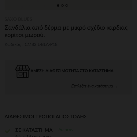
SAXO BLUES
Σανδάλια από δέρμα με μικρό σχέδιο καρδιάς
κορίτσι μωρού.
Κωδικός : CM82IL-BLA-P18
ΆΜΕΣΗ ΔΙΑΘΕΣΙΜΌΤΗΤΑ ΣΤΟ ΚΑΤΆΣΤΗΜΑ
Επιλέξτε ένα κατάστημα →
ΔΙΑΘΈΣΙΜΟΙ ΤΡΌΠΟΙ ΑΠΟΣΤΟΛΉΣ
Δωρεάν
ΣΕ ΚΑΤΑΣΤΗΜΑ
6 έως 14 εργ.ημέρες