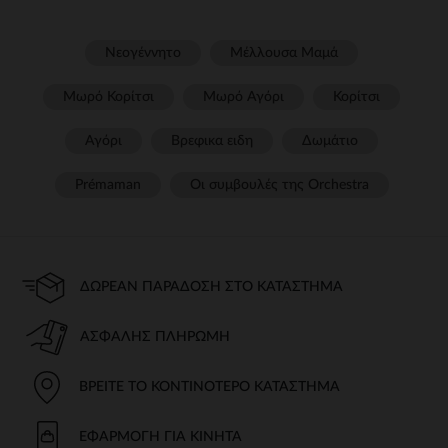
Νεογέννητο
Μέλλουσα Μαμά
Μωρό Κορίτσι
Μωρό Αγόρι
Κορίτσι
Αγόρι
Βρεφικα ειδη
Δωμάτιο
Prémaman
Οι συμβουλές της Orchestra​
ΔΩΡΕΆΝ ΠΑΡΆΔΟΣΗ ΣΤΟ ΚΑΤΆΣΤΗΜΑ
ΑΣΦΑΛΉΣ ΠΛΗΡΩΜΉ
ΒΡΕΊΤΕ ΤΟ ΚΟΝΤΙΝΌΤΕΡΟ ΚΑΤΆΣΤΗΜΑ
ΕΦΑΡΜΟΓΉ ΓΙΑ ΚΙΝΗΤΆ