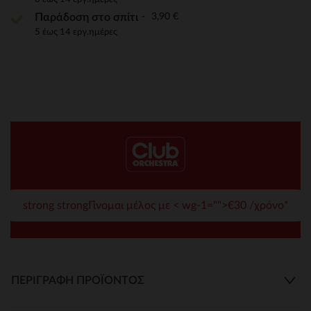
3,90 €
Παράδοση στο σπίτι
5 έως 14 εργ.ημέρες
strong strongΓίνομαι μέλος με < wg-1="">€30 /χρόνο*
ΠΕΡΙΓΡΑΦΉ ΠΡΟΪΌΝΤΟΣ