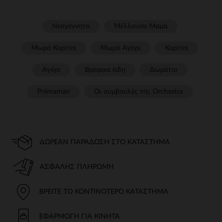
Νεογέννητο
Μέλλουσα Μαμά
Μωρό Κορίτσι
Μωρό Αγόρι
Κορίτσι
Αγόρι
Βρεφικα ειδη
Δωμάτιο
Prémaman
Οι συμβουλές της Orchestra​
ΔΩΡΕΆΝ ΠΑΡΆΔΟΣΗ ΣΤΟ ΚΑΤΆΣΤΗΜΑ
ΑΣΦΑΛΉΣ ΠΛΗΡΩΜΉ
ΒΡΕΊΤΕ ΤΟ ΚΟΝΤΙΝΌΤΕΡΟ ΚΑΤΆΣΤΗΜΑ
ΕΦΑΡΜΟΓΉ ΓΙΑ ΚΙΝΗΤΆ