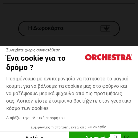
Η Δωροκάρτα
Συνεχίστε χωρίς συγκατάθεση
Ένα cookie για το
Γενικοί 'Οροι Πώλησης
δρόμο ?
Νομικοί Όροι
*Εμπορικες προσφορες
Περιμένουμε με ανυπομονησία να πατήσετε το μαγικό
κουμπί για να βάλουμε τα cookies μας στο φούρνο και
Προσωπικά δεδομένα
να μαζέψουμε μερικά ψίχουλα από τις προτιμήσεις
Διαχείρηση των cookies
σας. Λοιπόν, είστε έτοιμοι να βουτήξετε στον γευστικό
Προσβασιμότητα: μη συμμορφούμενη
Κίτρινο
Κίτρινο
16
κόσμο των cookies
H Orchestra συμμετέχει στον κωδικά δεοντολογίας και στο σύστημα
μεσολάβησης της Γαλλικής Ομοσπονδίας Ηλεκτρονικού Εμπορίου.
Διαβάζω την πολιτική απορρήτου
Δυνατότητα πληρωμής με
Συμφωνίες πιστοποιημένες από
Ελλάδα
Λίστα 
ΠΡΟΣΘΉΚΗ ΣΤΟ ΚΑΛΆΘΙ
Επιλέγω
Συμφωνώ με όλα
EL
FR