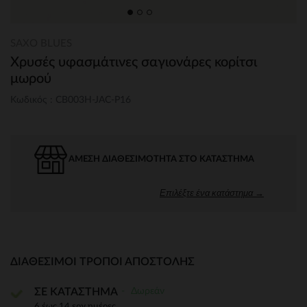
SAXO BLUES
Χρυσές υφασμάτινες σαγιονάρες κορίτσι
μωρού
Κωδικός : CB003H-JAC-P16
ΆΜΕΣΗ ΔΙΑΘΕΣΙΜΌΤΗΤΑ ΣΤΟ ΚΑΤΆΣΤΗΜΑ
Επιλέξτε ένα κατάστημα →
ΔΙΑΘΈΣΙΜΟΙ ΤΡΌΠΟΙ ΑΠΟΣΤΟΛΉΣ
Δωρεάν
ΣΕ ΚΑΤΑΣΤΗΜΑ
6 έως 14 εργ.ημέρες