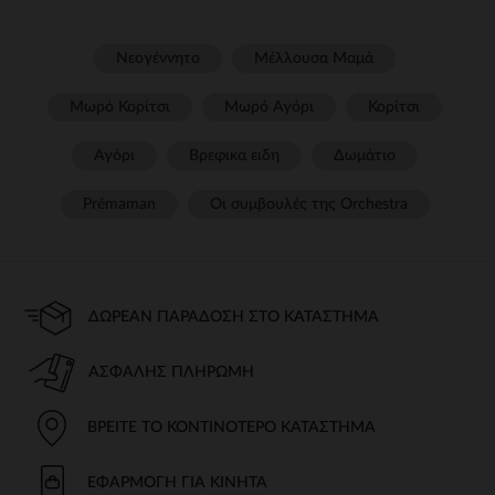
Νεογέννητο
Μέλλουσα Μαμά
Μωρό Κορίτσι
Μωρό Αγόρι
Κορίτσι
Αγόρι
Βρεφικα ειδη
Δωμάτιο
Prémaman
Οι συμβουλές της Orchestra​
ΔΩΡΕΆΝ ΠΑΡΆΔΟΣΗ ΣΤΟ ΚΑΤΆΣΤΗΜΑ
ΑΣΦΑΛΉΣ ΠΛΗΡΩΜΉ
ΒΡΕΊΤΕ ΤΟ ΚΟΝΤΙΝΌΤΕΡΟ ΚΑΤΆΣΤΗΜΑ
ΕΦΑΡΜΟΓΉ ΓΙΑ ΚΙΝΗΤΆ