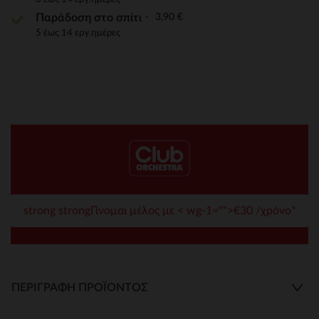
3,90 €
Παράδοση στο σπίτι
5 έως 14 εργ.ημέρες
strong strongΓίνομαι μέλος με < wg-1="">€30 /χρόνο*
ΠΕΡΙΓΡΑΦΉ ΠΡΟΪΌΝΤΟΣ