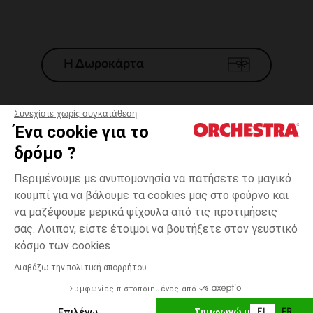
Η Δωροκάρτα
Συνεχίστε χωρίς συγκατάθεση
Ένα cookie για το
Γενικοί 'Οροι Πώλησης
δρόμο ?
Νομικοί Όροι
*Εμπορικες προσφορες
Περιμένουμε με ανυπομονησία να πατήσετε το μαγικό
κουμπί για να βάλουμε τα cookies μας στο φούρνο και
Προσωπικά δεδομένα
να μαζέψουμε μερικά ψίχουλα από τις προτιμήσεις
Διαχείρηση των cookies
σας. Λοιπόν, είστε έτοιμοι να βουτήξετε στον γευστικό
Προσβασιμότητα: μη συμμορφούμενη
Μπέζ
Μπέζ
16
κόσμο των cookies
H Orchestra συμμετέχει στον κωδικά δεοντολογίας και στο σύστημα
μεσολάβησης της Γαλλικής Ομοσπονδίας Ηλεκτρονικού Εμπορίου.
Διαβάζω την πολιτική απορρήτου
Δυνατότητα πληρωμής με
Συμφωνίες πιστοποιημένες από
Ελλάδα
Λίστα 
ΠΡΟΣΘΉΚΗ ΣΤΟ ΚΑΛΆΘΙ
Επιλέγω
Συμφωνώ με όλα
EL
FR