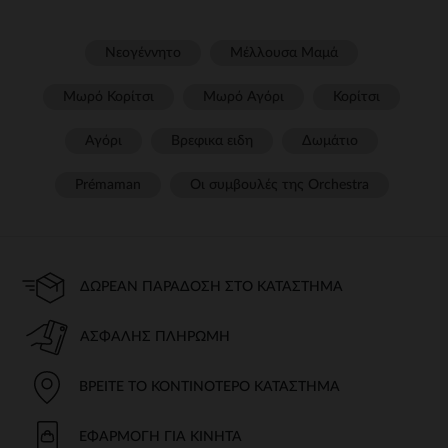
Νεογέννητο
Μέλλουσα Μαμά
Μωρό Κορίτσι
Μωρό Αγόρι
Κορίτσι
Αγόρι
Βρεφικα ειδη
Δωμάτιο
Prémaman
Οι συμβουλές της Orchestra​
ΔΩΡΕΆΝ ΠΑΡΆΔΟΣΗ ΣΤΟ ΚΑΤΆΣΤΗΜΑ
ΑΣΦΑΛΉΣ ΠΛΗΡΩΜΉ
ΒΡΕΊΤΕ ΤΟ ΚΟΝΤΙΝΌΤΕΡΟ ΚΑΤΆΣΤΗΜΑ
ΕΦΑΡΜΟΓΉ ΓΙΑ ΚΙΝΗΤΆ