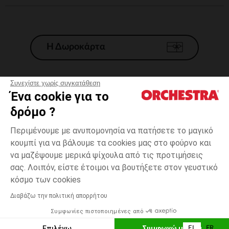
Η Δωροκάρτα
Συνεχίστε χωρίς συγκατάθεση
Ένα cookie για το
Γενικοί 'Οροι Πώλησης
δρόμο ?
Νομικοί Όροι
*Εμπορικες προσφορες
Περιμένουμε με ανυπομονησία να πατήσετε το μαγικό
κουμπί για να βάλουμε τα cookies μας στο φούρνο και
Προσωπικά δεδομένα
να μαζέψουμε μερικά ψίχουλα από τις προτιμήσεις
Διαχείρηση των cookies
σας. Λοιπόν, είστε έτοιμοι να βουτήξετε στον γευστικό
Προσβασιμότητα: μη συμμορφούμενη
6
Εκρού
Εκρού
μηνών
κόσμο των cookies
H Orchestra συμμετέχει στον κωδικά δεοντολογίας και στο σύστημα
μεσολάβησης της Γαλλικής Ομοσπονδίας Ηλεκτρονικού Εμπορίου.
Διαβάζω την πολιτική απορρήτου
Δυνατότητα πληρωμής με
Συμφωνίες πιστοποιημένες από
Ελλάδα
Λίστα 
ΠΡΟΣΘΉΚΗ ΣΤΟ ΚΑΛΆΘΙ
Επιλέγω
Συμφωνώ με όλα
EL
FR