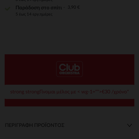
3,90 €
Παράδοση στο σπίτι
5 έως 14 εργ.ημέρες
strong strongΓίνομαι μέλος με < wg-1="">€30 /χρόνο*
ΠΕΡΙΓΡΑΦΉ ΠΡΟΪΌΝΤΟΣ