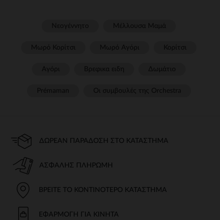
Νεογέννητο
Μέλλουσα Μαμά
Μωρό Κορίτσι
Μωρό Αγόρι
Κορίτσι
Αγόρι
Βρεφικα ειδη
Δωμάτιο
Prémaman
Οι συμβουλές της Orchestra​
ΔΩΡΕΆΝ ΠΑΡΆΔΟΣΗ ΣΤΟ ΚΑΤΆΣΤΗΜΑ
ΑΣΦΑΛΉΣ ΠΛΗΡΩΜΉ
ΒΡΕΊΤΕ ΤΟ ΚΟΝΤΙΝΌΤΕΡΟ ΚΑΤΆΣΤΗΜΑ
ΕΦΑΡΜΟΓΉ ΓΙΑ ΚΙΝΗΤΆ