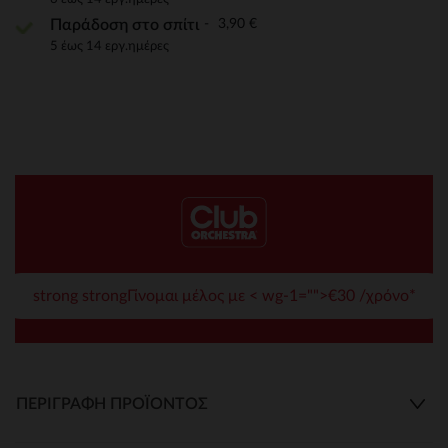
3,90 €
Παράδοση στο σπίτι
5 έως 14 εργ.ημέρες
strong strongΓίνομαι μέλος με < wg-1="">€30 /χρόνο*
ΠΕΡΙΓΡΑΦΉ ΠΡΟΪΌΝΤΟΣ