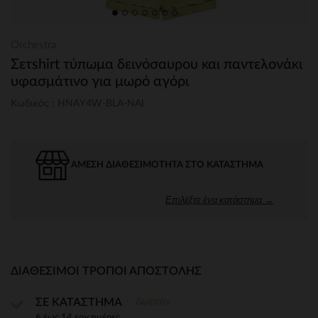
Orchestra
Σετshirt τύπωμα δεινόσαυρου και παντελονάκι
υφασμάτινο για μωρό αγόρι
Κωδικός : HNAY4W-BLA-NAI
ΆΜΕΣΗ ΔΙΑΘΕΣΙΜΌΤΗΤΑ ΣΤΟ ΚΑΤΆΣΤΗΜΑ
Επιλέξτε ένα κατάστημα →
ΔΙΑΘΈΣΙΜΟΙ ΤΡΌΠΟΙ ΑΠΟΣΤΟΛΉΣ
Δωρεάν
ΣΕ ΚΑΤΑΣΤΗΜΑ
6 έως 14 εργ.ημέρες