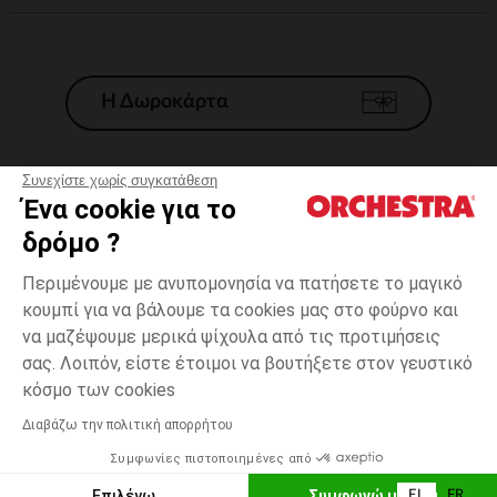
Η Δωροκάρτα
Συνεχίστε χωρίς συγκατάθεση
Ένα cookie για το
Γενικοί 'Οροι Πώλησης
δρόμο ?
Νομικοί Όροι
*Εμπορικες προσφορες
Περιμένουμε με ανυπομονησία να πατήσετε το μαγικό
κουμπί για να βάλουμε τα cookies μας στο φούρνο και
Προσωπικά δεδομένα
να μαζέψουμε μερικά ψίχουλα από τις προτιμήσεις
Διαχείρηση των cookies
σας. Λοιπόν, είστε έτοιμοι να βουτήξετε στον γευστικό
Προσβασιμότητα: μη συμμορφούμενη
Λευκό
Λευκό
Γέννηση
κόσμο των cookies
H Orchestra συμμετέχει στον κωδικά δεοντολογίας και στο σύστημα
μεσολάβησης της Γαλλικής Ομοσπονδίας Ηλεκτρονικού Εμπορίου.
Διαβάζω την πολιτική απορρήτου
Δυνατότητα πληρωμής με
Συμφωνίες πιστοποιημένες από
Ελλάδα
Λίστα 
ΕΠΙΛΟΓΗ ΜΕΓΕΘΟΥΣ
Επιλέγω
Συμφωνώ με όλα
EL
FR