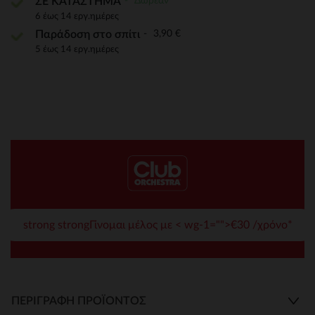
Δωρεάν
ΣΕ ΚΑΤΑΣΤΗΜΑ
6 έως 14 εργ.ημέρες
3,90 €
Παράδοση στο σπίτι
5 έως 14 εργ.ημέρες
strong strongΓίνομαι μέλος με < wg-1="">€30 /χρόνο*
ΠΕΡΙΓΡΑΦΉ ΠΡΟΪΌΝΤΟΣ