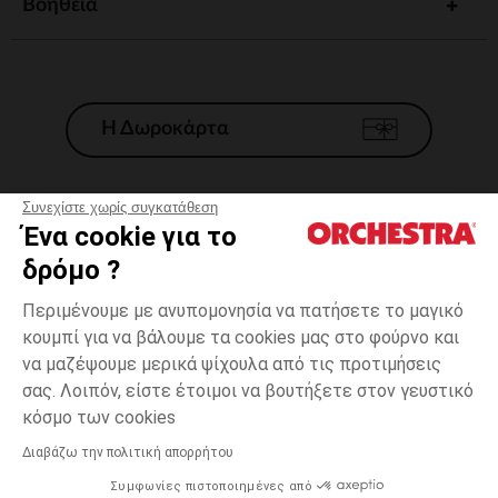
Βοηθεια
Η Δωροκάρτα
Συνεχίστε χωρίς συγκατάθεση
Ένα cookie για το
Γενικοί 'Οροι Πώλησης
δρόμο ?
Νομικοί Όροι
*Εμπορικες προσφορες
Περιμένουμε με ανυπομονησία να πατήσετε το μαγικό
κουμπί για να βάλουμε τα cookies μας στο φούρνο και
Προσωπικά δεδομένα
να μαζέψουμε μερικά ψίχουλα από τις προτιμήσεις
Διαχείρηση των cookies
σας. Λοιπόν, είστε έτοιμοι να βουτήξετε στον γευστικό
Προσβασιμότητα: μη συμμορφούμενη
9
Εκρού
Εκρού
μηνών
κόσμο των cookies
H Orchestra συμμετέχει στον κωδικά δεοντολογίας και στο σύστημα
μεσολάβησης της Γαλλικής Ομοσπονδίας Ηλεκτρονικού Εμπορίου.
Διαβάζω την πολιτική απορρήτου
Δυνατότητα πληρωμής με
Συμφωνίες πιστοποιημένες από