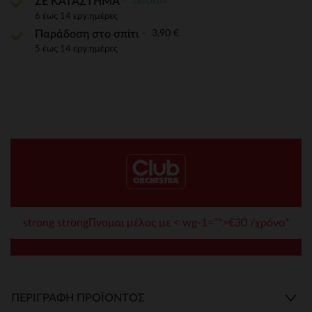
Δωρεάν
ΣΕ ΚΑΤΑΣΤΗΜΑ
6 έως 14 εργ.ημέρες
3,90 €
Παράδοση στο σπίτι
5 έως 14 εργ.ημέρες
strong strongΓίνομαι μέλος με < wg-1="">€30 /χρόνο*
ΠΕΡΙΓΡΑΦΉ ΠΡΟΪΌΝΤΟΣ