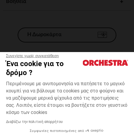
Βοηθεια
Η Δωροκάρτα
Συνεχίστε χωρίς συγκατάθεση
Ένα cookie για το
Γενικοί 'Οροι Πώλησης
δρόμο ?
Νομικοί Όροι
*Εμπορικες προσφορες
Περιμένουμε με ανυπομονησία να πατήσετε το μαγικό
κουμπί για να βάλουμε τα cookies μας στο φούρνο και
Προσωπικά δεδομένα
να μαζέψουμε μερικά ψίχουλα από τις προτιμήσεις
Διαχείρηση των cookies
σας. Λοιπόν, είστε έτοιμοι να βουτήξετε στον γευστικό
Προσβασιμότητα: μη συμμορφούμενη
1
Πράσινο
Πράσινο
μήνας
κόσμο των cookies
H Orchestra συμμετέχει στον κωδικά δεοντολογίας και στο σύστημα
μεσολάβησης της Γαλλικής Ομοσπονδίας Ηλεκτρονικού Εμπορίου.
Διαβάζω την πολιτική απορρήτου
Δυνατότητα πληρωμής με
Συμφωνίες πιστοποιημένες από