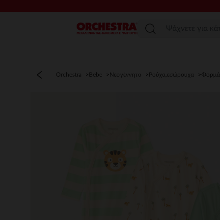
Μενού
Orchestra
Bebe
Νεογέννητο
Ρούχα,εσώρουχα
Φορμά