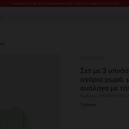
ΠΑΡΆΔΟΣΗ ΚΑΤ' ΟΊΚΟΝ ΔΩΡΕΑΝ ΑΠΌ €60 ΓΙΑ ΤΑ ΜΈΛΗ ΤΟΥ CLUB*
κια
Orchestra
Σετ με 3 υπνόσ
αγόρια μωρά, 
ανάλογα με την
Κωδικός : HNAYWT-VEC-
Πράσινο