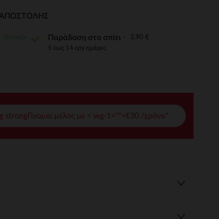
γές σας
Ι ΑΠΟΣΤΟΛΉΣ
ι να διαχειριστείτε τις ρυθμίσεις απορρήτου, εξασφαλίζοντας 
Δωρεάν
3,90 €
Παράδοση στο σπίτι
5 έως 14 εργ.ημέρες
g strongΓίνομαι μέλος με < wg-1="">€30 /χρόνο*