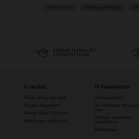
Νεογέννητο
Μέλλουσα Μαμά
Μ
ΔΩΡΕΆΝ ΠΑΡΆΔΟΣΗ
ΣΤΟ ΚΑΤΆΣΤΗΜΑ
Ο ομιλος
Η δωροκαρτα
Γίνετε μέλος του Club
Η Δωροκάρτα
Γίνομαι Franchisee
Το υπόλοιπο της Δωρ
μου
Γενικοί 'Οροι Πώλησης
Οδηγός φροντίδας
Ανάκλησης προϊόντος
υφασμάτων
Κατάστημα