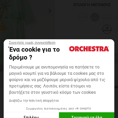
ΕΠΙΛΟΓΗ ΜΕΓΕΘΟΥΣ
1
3
Γέννηση
μήνας
μηνών
μ
18
μηνών
μ
Συνεχίστε χωρίς συγκατάθεση
Ένα cookie για το
δρόμο ?
ΕΠΙΛΟΓΗ ΜΕΓ
Περιμένουμε με ανυπομονησία να πατήσετε το
μαγικό κουμπί για να βάλουμε τα cookies μας στο
φούρνο και να μαζέψουμε μερικά ψίχουλα από τις
προτιμήσεις σας. Λοιπόν, είστε έτοιμοι να
ΆΜΕΣΗ ΔΙΑΘ
βουτήξετε στον γευστικό κόσμο των cookies
Διαβάζω την πολιτική απορρήτου
Συμφωνίες πιστοποιημένες από
Επιλέγω
Συμφωνώ με όλα