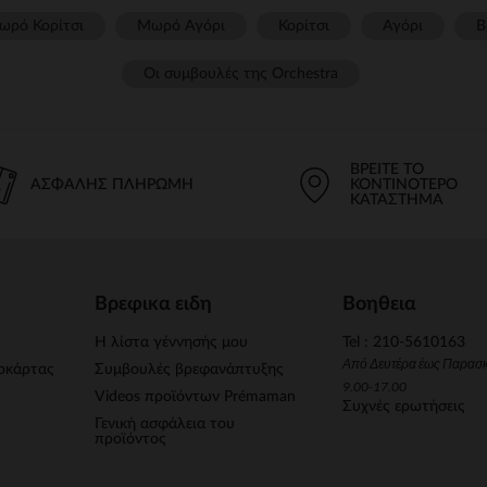
ωρό Κορίτσι
Μωρό Αγόρι
Κορίτσι
Αγόρι
Β
Οι συμβουλές της Orchestra​
ΒΡΕΊΤΕ ΤΟ
ΑΣΦΑΛΉΣ ΠΛΗΡΩΜΉ
ΚΟΝΤΙΝΌΤΕΡΟ
ΚΑΤΆΣΤΗΜΑ
Βρεφικα ειδη
Βοηθεια
Η λίστα γέννησής μου
Tel : 210-5610163
Από Δευτέρα έως Παρασ
οκάρτας
Συμβουλές βρεφανάπτυξης
9.00-17.00
Videos προϊόντων Prémaman
Συχνές ερωτήσεις
Γενική ασφάλεια του
προϊόντος