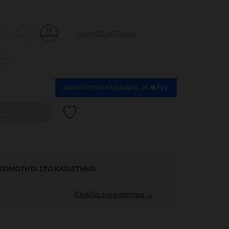
6
9
12
ΟΔΗΓΌΣ ΜΕΓΕΘΏΝ
ηνών
μηνών
μηνών
23
ηνών
Δυνατότητα πληρωμής με
Λίστα προτιμήσεων
ΕΘΟΥΣ
ΕΣΙΜΌΤΗΤΑ ΣΤΟ ΚΑΤΆΣΤΗΜΑ
Επιλέξτε ένα κατάστημα →