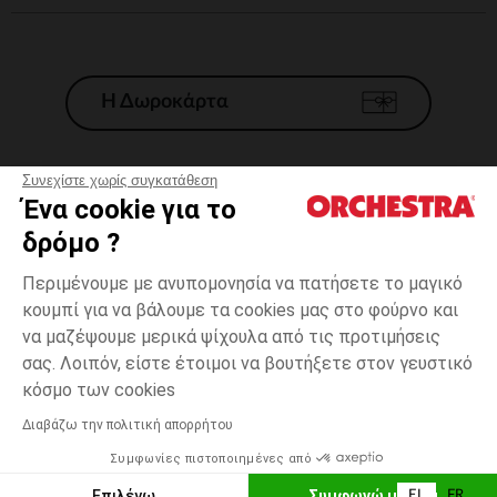
Η Δωροκάρτα
Συνεχίστε χωρίς συγκατάθεση
Ένα cookie για το
Γενικοί 'Οροι Πώλησης
δρόμο ?
Νομικοί Όροι
*Εμπορικες προσφορες
Περιμένουμε με ανυπομονησία να πατήσετε το μαγικό
κουμπί για να βάλουμε τα cookies μας στο φούρνο και
Προσωπικά δεδομένα
να μαζέψουμε μερικά ψίχουλα από τις προτιμήσεις
Διαχείρηση των cookies
σας. Λοιπόν, είστε έτοιμοι να βουτήξετε στον γευστικό
Προσβασιμότητα: μη συμμορφούμενη
Κίτρινο
Κίτρινο
1
κόσμο των cookies
H Orchestra συμμετέχει στον κωδικά δεοντολογίας και στο σύστημα
μεσολάβησης της Γαλλικής Ομοσπονδίας Ηλεκτρονικού Εμπορίου.
Διαβάζω την πολιτική απορρήτου
Δυνατότητα πληρωμής με
Συμφωνίες πιστοποιημένες από
Ελλάδα
Λίστα 
ΕΠΙΛΟΓΗ ΜΕΓΕΘΟΥΣ
Επιλέγω
Συμφωνώ με όλα
EL
FR