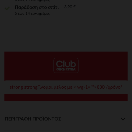
3,90 €
Παράδοση στο σπίτι
5 έως 14 εργ.ημέρες
strong strongΓίνομαι μέλος με < wg-1="">€30 /χρόνο*
ΠΕΡΙΓΡΑΦΉ ΠΡΟΪΌΝΤΟΣ