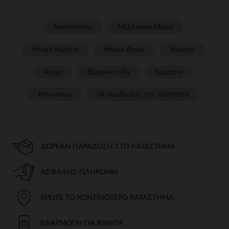
Νεογέννητο
Μέλλουσα Μαμά
Μωρό Κορίτσι
Μωρό Αγόρι
Κορίτσι
Αγόρι
Βρεφικα ειδη
Δωμάτιο
Prémaman
Οι συμβουλές της Orchestra​
ΔΩΡΕΆΝ ΠΑΡΆΔΟΣΗ ΣΤΟ ΚΑΤΆΣΤΗΜΑ
ΑΣΦΑΛΉΣ ΠΛΗΡΩΜΉ
ΒΡΕΊΤΕ ΤΟ ΚΟΝΤΙΝΌΤΕΡΟ ΚΑΤΆΣΤΗΜΑ
ΕΦΑΡΜΟΓΉ ΓΙΑ ΚΙΝΗΤΆ