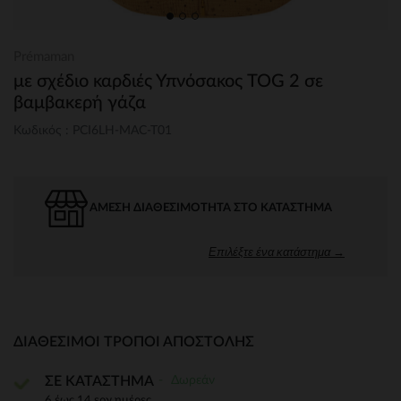
Prémaman
με σχέδιο καρδιές Υπνόσακος TOG 2 σε
βαμβακερή γάζα
Κωδικός : PCI6LH-MAC-T01
ΆΜΕΣΗ ΔΙΑΘΕΣΙΜΌΤΗΤΑ ΣΤΟ ΚΑΤΆΣΤΗΜΑ
Επιλέξτε ένα κατάστημα →
ΔΙΑΘΈΣΙΜΟΙ ΤΡΌΠΟΙ ΑΠΟΣΤΟΛΉΣ
Δωρεάν
ΣΕ ΚΑΤΑΣΤΗΜΑ
6 έως 14 εργ.ημέρες