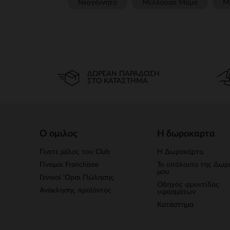
Νεογέννητο
Μέλλουσα Μαμά
Μ
ΔΩΡΕΆΝ ΠΑΡΆΔΟΣΗ
ΣΤΟ ΚΑΤΆΣΤΗΜΑ
Ο ομιλος
Η δωροκαρτα
Γίνετε μέλος του Club
Η Δωροκάρτα
Γίνομαι Franchisee
Το υπόλοιπο της Δωρ
μου
Γενικοί 'Οροι Πώλησης
Οδηγός φροντίδας
Ανάκλησης προϊόντος
υφασμάτων
Κατάστημα