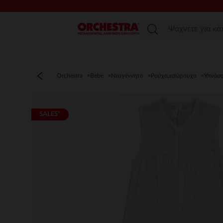
Μενού
Orchestra
Bebe
Νεογέννητο
Ρούχα,εσώρουχα
Υπνόσα
SALES*