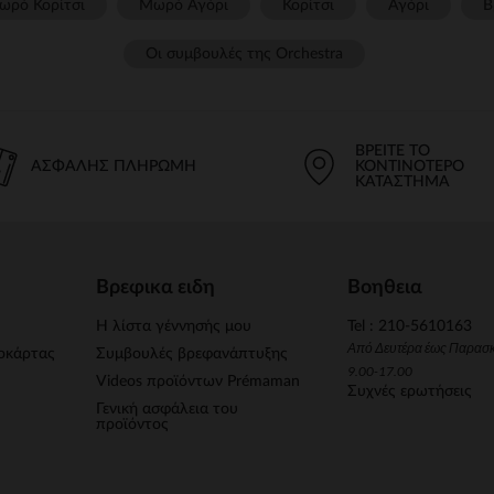
ωρό Κορίτσι
Μωρό Αγόρι
Κορίτσι
Αγόρι
Β
Οι συμβουλές της Orchestra​
ΒΡΕΊΤΕ ΤΟ
ΑΣΦΑΛΉΣ ΠΛΗΡΩΜΉ
ΚΟΝΤΙΝΌΤΕΡΟ
ΚΑΤΆΣΤΗΜΑ
Βρεφικα ειδη
Βοηθεια
Η λίστα γέννησής μου
Tel : 210-5610163
Από Δευτέρα έως Παρασ
οκάρτας
Συμβουλές βρεφανάπτυξης
9.00-17.00
Videos προϊόντων Prémaman
Συχνές ερωτήσεις
Γενική ασφάλεια του
προϊόντος