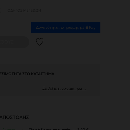
ΟΔΗΓΌΣ ΜΕΓΕΘΏΝ
Δυνατότητα πληρωμής με
Λίστα προτιμήσεων
ΕΘΟΥΣ
ΕΣΙΜΌΤΗΤΑ ΣΤΟ ΚΑΤΆΣΤΗΜΑ
Επιλέξτε ένα κατάστημα →
Ι ΑΠΟΣΤΟΛΉΣ
Δωρεάν
3,90 €