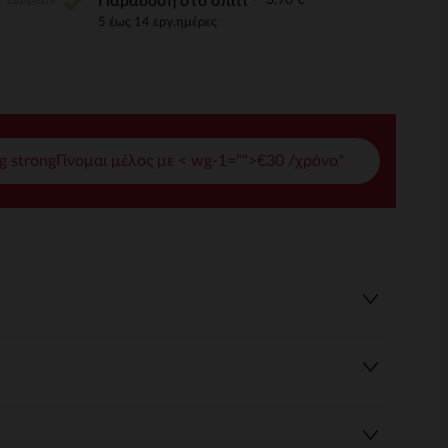
Παράδοση στο σπίτι
5 έως 14 εργ.ημέρες
γές σας
ετε και να διαχειρίζεστε τις ρυθμίσεις απορρήτου, διασφαλίζο
g strongΓίνομαι μέλος με < wg-1="">€30 /χρόνο*