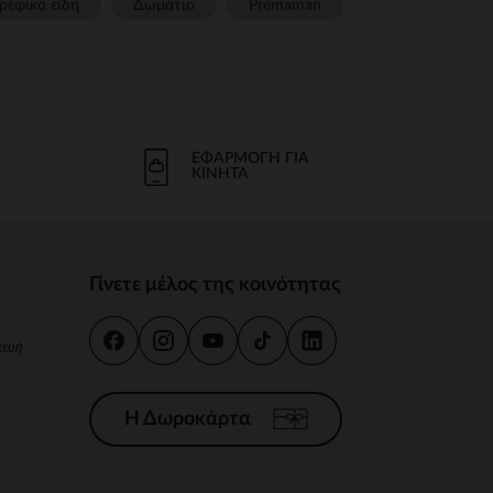
ρεφικα ειδη
Δωμάτιο
Prémaman
ΕΦΑΡΜΟΓΉ ΓΙΑ
ΚΙΝΗΤΆ
Γίνετε μέλος της κοινότητας
κευή
Η Δωροκάρτα