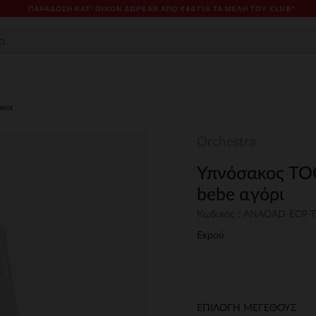
ΠΑΡΆΔΟΣΗ ΚΑΤ' ΟΊΚΟΝ ΔΩΡΕΑΝ ΑΠΌ €60 ΓΙΑ ΤΑ ΜΈΛΗ ΤΟΥ CLUB*
κοι
Orchestra
Υπνόσακος TOG
bebe αγόρι
Κωδικός : ANAOAD-ECR-
Εκρού
ΕΠΙΛΟΓΗ ΜΕΓΕΘΟΥΣ