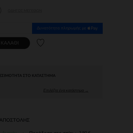
ΟΔΗΓΌΣ ΜΕΓΕΘΏΝ
Δυνατότητα πληρωμής με
Λίστα προτιμήσεων
 ΚΑΛΆΘΙ
ΕΣΙΜΌΤΗΤΑ ΣΤΟ ΚΑΤΆΣΤΗΜΑ
Επιλέξτε ένα κατάστημα →
Ι ΑΠΟΣΤΟΛΉΣ
Δωρεάν
3,90 €