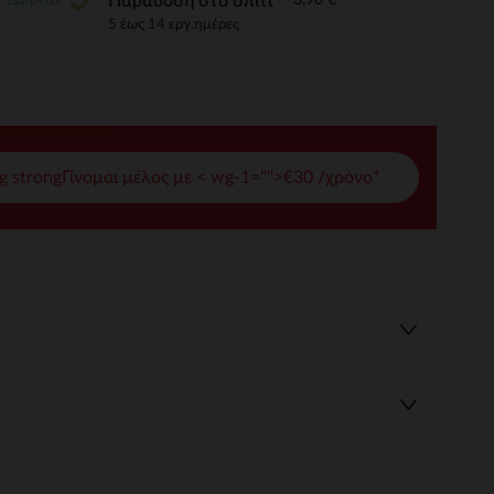
Παράδοση στο σπίτι
5 έως 14 εργ.ημέρες
γές σας
ι να διαχειριστείτε τις ρυθμίσεις απορρήτου, εξασφαλίζοντας 
g strongΓίνομαι μέλος με < wg-1="">€30 /χρόνο*