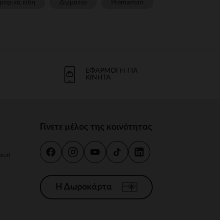
ρεφικα ειδη
Δωμάτιο
Prémaman
ΕΦΑΡΜΟΓΉ ΓΙΑ
ΚΙΝΗΤΆ
Γίνετε μέλος της κοινότητας
κευή
Η Δωροκάρτα