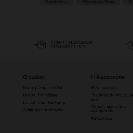
Νεογέννητο
Μέλλουσα Μαμά
Μ
ΔΩΡΕΆΝ ΠΑΡΆΔΟΣΗ
ΣΤΟ ΚΑΤΆΣΤΗΜΑ
Ο ομιλος
Η δωροκαρτα
Γίνετε μέλος του Club
Η Δωροκάρτα
Γίνομαι Franchisee
Το υπόλοιπο της Δωρ
μου
Γενικοί 'Οροι Πώλησης
Οδηγός φροντίδας
Ανάκλησης προϊόντος
υφασμάτων
Κατάστημα