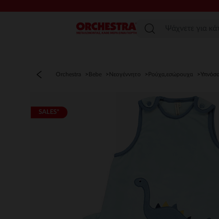
Μενού
Orchestra
Bebe
Νεογέννητο
Ρούχα,εσώρουχα
Υπνόσα
SALES*