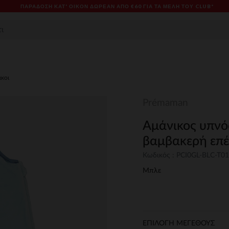
ΠΑΡΆΔΟΣΗ ΚΑΤ' ΟΊΚΟΝ ΔΩΡΕΑΝ ΑΠΌ €60 ΓΙΑ ΤΑ ΜΈΛΗ ΤΟΥ CLUB*
κοι
Prémaman
Αμάνικος υπνό
βαμβακερή επ
Κωδικός : PCI0GL-BLC-T01
Μπλε
ΕΠΙΛΟΓΗ ΜΕΓΕΘΟΥΣ