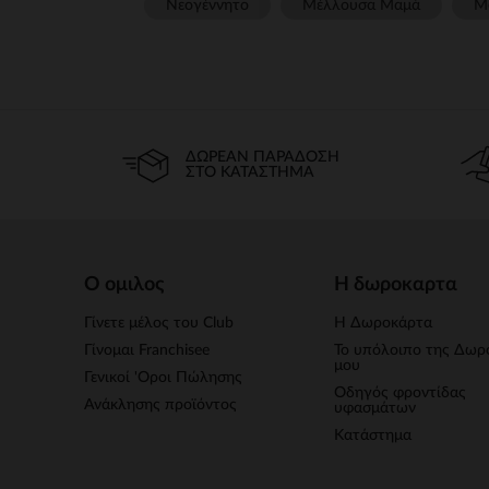
Νεογέννητο
Μέλλουσα Μαμά
Μ
ΔΩΡΕΆΝ ΠΑΡΆΔΟΣΗ
ΣΤΟ ΚΑΤΆΣΤΗΜΑ
Ο ομιλος
Η δωροκαρτα
Γίνετε μέλος του Club
Η Δωροκάρτα
Γίνομαι Franchisee
Το υπόλοιπο της Δωρ
μου
Γενικοί 'Οροι Πώλησης
Οδηγός φροντίδας
Ανάκλησης προϊόντος
υφασμάτων
Κατάστημα