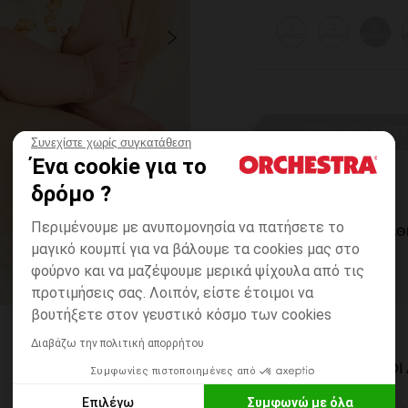
1
3
6
μήνας
μηνών
μηνών
ΕΠΙΛΟΓΗ ΜΕΓ
Συνεχίστε χωρίς συγκατάθεση
Ένα cookie για το
δρόμο ?
Περιμένουμε με ανυπομονησία να πατήσετε το
ΆΜΕΣΗ ΔΙΑΘ
μαγικό κουμπί για να βάλουμε τα cookies μας στο
φούρνο και να μαζέψουμε μερικά ψίχουλα από τις
προτιμήσεις σας. Λοιπόν, είστε έτοιμοι να
βουτήξετε στον γευστικό κόσμο των cookies
Διαβάζω την πολιτική απορρήτου
ΔΙΑΘΈΣΙΜΟΙ ΤΡΌΠΟ
Συμφωνίες πιστοποιημένες από
Επιλέγω
Συμφωνώ με όλα