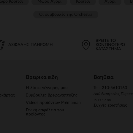
ωρό Κορίτσι
Μωρό Αγόρι
Κορίτσι
Αγόρι
Β
Οι συμβουλές της Orchestra​
ΒΡΕΊΤΕ ΤΟ
ΑΣΦΑΛΉΣ ΠΛΗΡΩΜΉ
ΚΟΝΤΙΝΌΤΕΡΟ
ΚΑΤΆΣΤΗΜΑ
Βρεφικα ειδη
Βοηθεια
Η λίστα γέννησής μου
Tel : 210-5610163
Από Δευτέρα έως Παρασ
οκάρτας
Συμβουλές βρεφανάπτυξης
9.00-17.00
Videos προϊόντων Prémaman
Συχνές ερωτήσεις
Γενική ασφάλεια του
προϊόντος