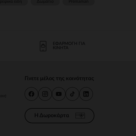
ρεφικα ειδη
Δωμάτιο
Prémaman
ΕΦΑΡΜΟΓΉ ΓΙΑ
ΚΙΝΗΤΆ
Γίνετε μέλος της κοινότητας
κευή
Η Δωροκάρτα