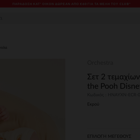
ΠΑΡΆΔΟΣΗ ΚΑΤ' ΟΊΚΟΝ ΔΩΡΕΑΝ ΑΠΌ €60 ΓΙΑ ΤΑ ΜΈΛΗ ΤΟΥ CLUB*
νολα
Orchestra
Σετ 2 τεμαχίω
the Pooh Disn
Κωδικός : HNAYXN-ECR-
Εκρού
ΕΠΙΛΟΓΗ ΜΕΓΕΘΟΥΣ