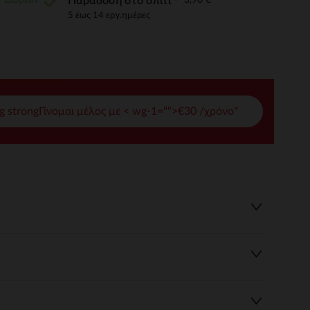
Παράδοση στο σπίτι
5 έως 14 εργ.ημέρες
γές σας
ι να διαχειριστείτε τις ρυθμίσεις απορρήτου, εξασφαλίζοντας 
g strongΓίνομαι μέλος με < wg-1="">€30 /χρόνο*