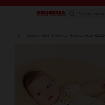
Μενού
Orchestra
Bebe
Νεογέννητο
Ρούχα,εσώρουχα
Σετ,Σύ