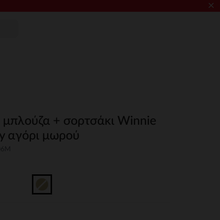
×
ν μπλούζα + σορτσάκι Winnie
ey αγόρι μωρού
06M