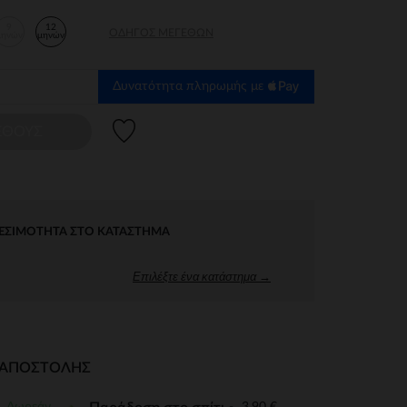
9
12
ΟΔΗΓΌΣ ΜΕΓΕΘΏΝ
μηνών
μηνών
Δυνατότητα πληρωμής με
Λίστα προτιμήσεων
ΕΘΟΥΣ
ΕΣΙΜΌΤΗΤΑ ΣΤΟ ΚΑΤΆΣΤΗΜΑ
Επιλέξτε ένα κατάστημα →
Ι ΑΠΟΣΤΟΛΉΣ
Δωρεάν
3,90 €