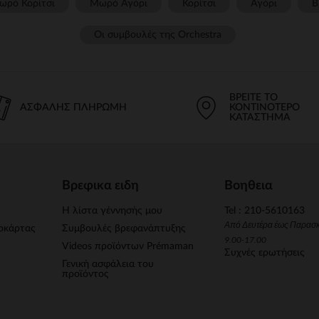
ωρό Κορίτσι
Μωρό Αγόρι
Κορίτσι
Αγόρι
Β
Οι συμβουλές της Orchestra​
ΒΡΕΊΤΕ ΤΟ
ΑΣΦΑΛΉΣ ΠΛΗΡΩΜΉ
ΚΟΝΤΙΝΌΤΕΡΟ
ΚΑΤΆΣΤΗΜΑ
Βρεφικα ειδη
Βοηθεια
Η λίστα γέννησής μου
Tel : 210-5610163
Από Δευτέρα έως Παρασ
οκάρτας
Συμβουλές βρεφανάπτυξης
9.00-17.00
Videos προϊόντων Prémaman
Συχνές ερωτήσεις
Γενική ασφάλεια του
προϊόντος