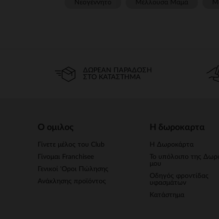
Νεογέννητο
Μέλλουσα Μαμά
Μ
ΔΩΡΕΆΝ ΠΑΡΆΔΟΣΗ
ΣΤΟ ΚΑΤΆΣΤΗΜΑ
Ο ομιλος
Η δωροκαρτα
Γίνετε μέλος του Club
Η Δωροκάρτα
Γίνομαι Franchisee
Το υπόλοιπο της Δωρ
μου
Γενικοί 'Οροι Πώλησης
Οδηγός φροντίδας
Ανάκλησης προϊόντος
υφασμάτων
Κατάστημα