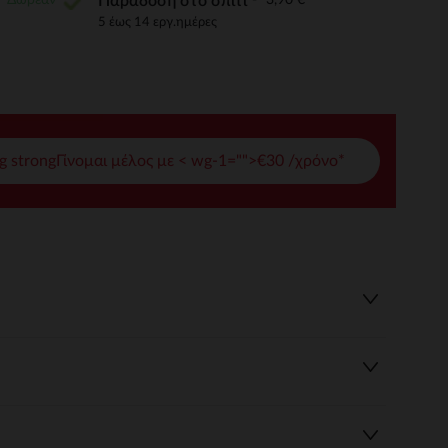
Παράδοση στο σπίτι
5 έως 14 εργ.ημέρες
γές σας
ι να διαχειριστείτε τις ρυθμίσεις απορρήτου, εξασφαλίζοντας 
g strongΓίνομαι μέλος με < wg-1="">€30 /χρόνο*