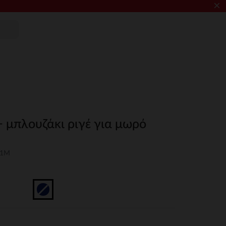
×
+ μπλουζάκι ριγέ για μωρό
01M