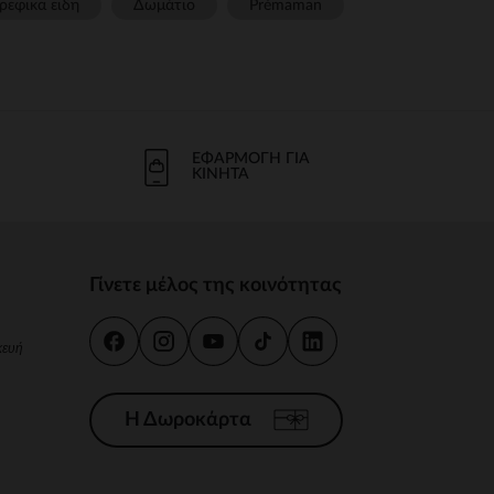
ρεφικα ειδη
Δωμάτιο
Prémaman
ΕΦΑΡΜΟΓΉ ΓΙΑ
ΚΙΝΗΤΆ
Γίνετε μέλος της κοινότητας
κευή
Η Δωροκάρτα