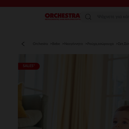
Μενού
Orchestra
Bebe
Νεογέννητο
Ρούχα,εσώρουχα
Σετ,Σύ
SALES*