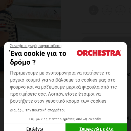
1
3
6
μήνας
μηνών
μηνών
ΕΠΙΛΟΓΗ ΜΕΓ
Συνεχίστε χωρίς συγκατάθεση
Ένα cookie για το
δρόμο ?
Περιμένουμε με ανυπομονησία να πατήσετε το
ΆΜΕΣΗ ΔΙΑΘ
μαγικό κουμπί για να βάλουμε τα cookies μας στο
φούρνο και να μαζέψουμε μερικά ψίχουλα από τις
προτιμήσεις σας. Λοιπόν, είστε έτοιμοι να
βουτήξετε στον γευστικό κόσμο των cookies
Διαβάζω την πολιτική απορρήτου
ΔΙΑΘΈΣΙΜΟΙ ΤΡΌΠΟ
Συμφωνίες πιστοποιημένες από
Επιλέγω
Συμφωνώ με όλα