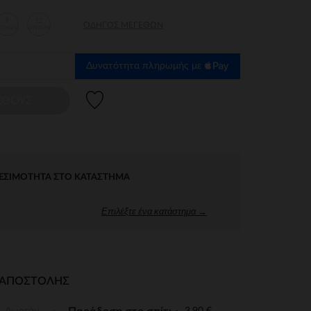
9
12
ΟΔΗΓΌΣ ΜΕΓΕΘΏΝ
μηνών
μηνών
Δυνατότητα πληρωμής με
Λίστα προτιμήσεων
ΕΘΟΥΣ
ΕΣΙΜΌΤΗΤΑ ΣΤΟ ΚΑΤΆΣΤΗΜΑ
Επιλέξτε ένα κατάστημα →
Ι ΑΠΟΣΤΟΛΉΣ
Δωρεάν
3,90 €