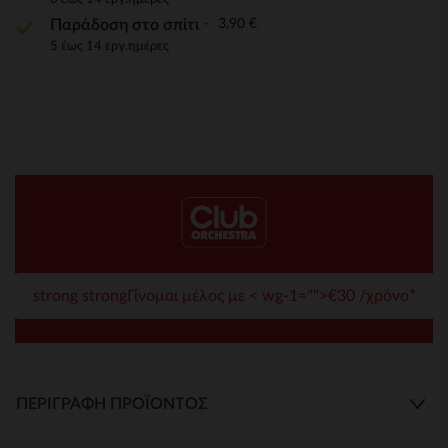
3,90 €
Παράδοση στο σπίτι
5 έως 14 εργ.ημέρες
strong strongΓίνομαι μέλος με < wg-1="">€30 /χρόνο*
ΠΕΡΙΓΡΑΦΉ ΠΡΟΪΌΝΤΟΣ