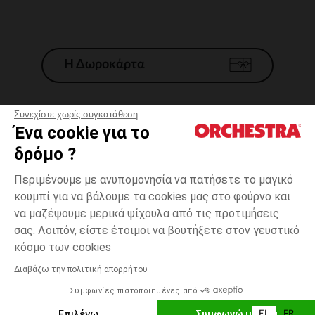
Η Δωροκάρτα
Συνεχίστε χωρίς συγκατάθεση
Ένα cookie για το
Γενικοί 'Οροι Πώλησης
δρόμο ?
Νομικοί Όροι
*Εμπορικες προσφορες
Περιμένουμε με ανυπομονησία να πατήσετε το μαγικό
κουμπί για να βάλουμε τα cookies μας στο φούρνο και
Προσωπικά δεδομένα
να μαζέψουμε μερικά ψίχουλα από τις προτιμήσεις
Διαχείρηση των cookies
σας. Λοιπόν, είστε έτοιμοι να βουτήξετε στον γευστικό
Προσβασιμότητα: μη συμμορφούμενη
6
Λευκό
Λευκό
μηνών
κόσμο των cookies
H Orchestra συμμετέχει στον κωδικά δεοντολογίας και στο σύστημα
μεσολάβησης της Γαλλικής Ομοσπονδίας Ηλεκτρονικού Εμπορίου.
Διαβάζω την πολιτική απορρήτου
Δυνατότητα πληρωμής με
Συμφωνίες πιστοποιημένες από
Ελλάδα
Λίστα 
ΠΡΟΣΘΉΚΗ ΣΤΟ ΚΑΛΆΘΙ
Επιλέγω
Συμφωνώ με όλα
EL
FR