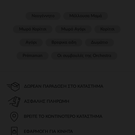
Νεογέννητο
Μέλλουσα Μαμά
Μωρό Κορίτσι
Μωρό Αγόρι
Κορίτσι
Αγόρι
Βρεφικα ειδη
Δωμάτιο
Prémaman
Οι συμβουλές της Orchestra​
ΔΩΡΕΆΝ ΠΑΡΆΔΟΣΗ ΣΤΟ ΚΑΤΆΣΤΗΜΑ
ΑΣΦΑΛΉΣ ΠΛΗΡΩΜΉ
ΒΡΕΊΤΕ ΤΟ ΚΟΝΤΙΝΌΤΕΡΟ ΚΑΤΆΣΤΗΜΑ
ΕΦΑΡΜΟΓΉ ΓΙΑ ΚΙΝΗΤΆ