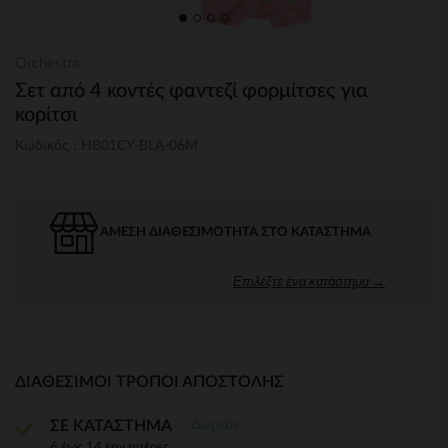
Orchestra
Σετ από 4 κοντές φαντεζί φορμίτσες για
κορίτσι
Κωδικός : HB01CY-BLA-06M
ΆΜΕΣΗ ΔΙΑΘΕΣΙΜΌΤΗΤΑ ΣΤΟ ΚΑΤΆΣΤΗΜΑ
Επιλέξτε ένα κατάστημα →
ΔΙΑΘΈΣΙΜΟΙ ΤΡΌΠΟΙ ΑΠΟΣΤΟΛΉΣ
Δωρεάν
ΣΕ ΚΑΤΑΣΤΗΜΑ
6 έως 14 εργ.ημέρες