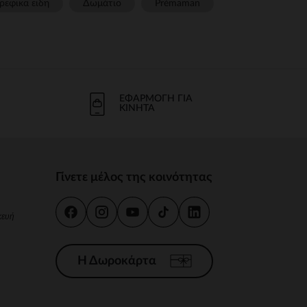
ρεφικα ειδη
Δωμάτιο
Prémaman
ΕΦΑΡΜΟΓΉ ΓΙΑ
ΚΙΝΗΤΆ
Γίνετε μέλος της κοινότητας
κευή
Η Δωροκάρτα