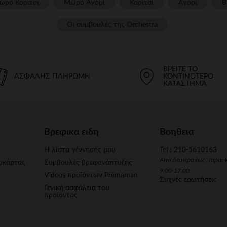
ωρό Κορίτσι
Μωρό Αγόρι
Κορίτσι
Αγόρι
Β
Οι συμβουλές της Orchestra​
ΒΡΕΊΤΕ ΤΟ
ΑΣΦΑΛΉΣ ΠΛΗΡΩΜΉ
ΚΟΝΤΙΝΌΤΕΡΟ
ΚΑΤΆΣΤΗΜΑ
Βρεφικα ειδη
Βοηθεια
Η λίστα γέννησής μου
Tel : 210-5610163
Από Δευτέρα έως Παρασ
οκάρτας
Συμβουλές βρεφανάπτυξης
9.00-17.00
Videos προϊόντων Prémaman
Συχνές ερωτήσεις
Γενική ασφάλεια του
προϊόντος