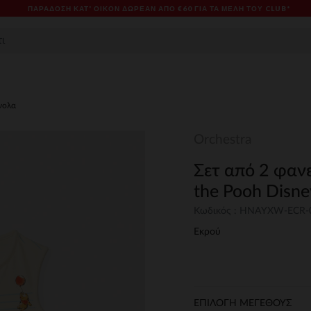
ΠΑΡΆΔΟΣΗ ΚΑΤ' ΟΊΚΟΝ ΔΩΡΕΑΝ ΑΠΌ €60 ΓΙΑ ΤΑ ΜΈΛΗ ΤΟΥ CLUB*
νολα
Orchestra
Σετ από 2 φαν
the Pooh Disn
Κωδικός : HNAYXW-ECR
Εκρού
ΕΠΙΛΟΓΗ ΜΕΓΕΘΟΥΣ