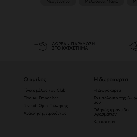
Νεογέννητο
Μέλλουσα Μαμά
Μ
ΔΩΡΕΆΝ ΠΑΡΆΔΟΣΗ
ΣΤΟ ΚΑΤΆΣΤΗΜΑ
Ο ομιλος
Η δωροκαρτα
Γίνετε μέλος του Club
Η Δωροκάρτα
Γίνομαι Franchisee
Το υπόλοιπο της Δωρ
μου
Γενικοί 'Οροι Πώλησης
Οδηγός φροντίδας
Ανάκλησης προϊόντος
υφασμάτων
Κατάστημα