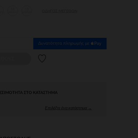
2
18
23
ΟΔΗΓΌΣ ΜΕΓΕΘΏΝ
ών
μηνών
μηνών
Δυνατότητα πληρωμής με
Λίστα προτιμήσεων
ΕΘΟΥΣ
ΕΣΙΜΌΤΗΤΑ ΣΤΟ ΚΑΤΆΣΤΗΜΑ
Επιλέξτε ένα κατάστημα →