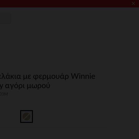
×
ελάκια με φερμουάρ Winnie
ey αγόρι μωρού
-03M