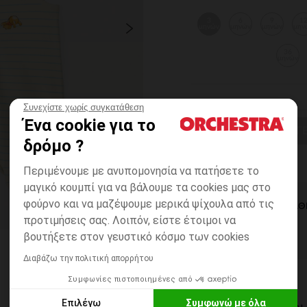
3
6
9
1
μηνών
μηνών
μηνών
μην
36
μηνών
Συνεχίστε χωρίς συγκατάθεση
Ένα cookie για το
ΕΠΙΛΟΓΗ ΜΕΓ
δρόμο ?
Περιμένουμε με ανυπομονησία να πατήσετε το
μαγικό κουμπί για να βάλουμε τα cookies μας στο
φούρνο και να μαζέψουμε μερικά ψίχουλα από τις
ΆΜΕΣΗ ΔΙΑΘ
προτιμήσεις σας. Λοιπόν, είστε έτοιμοι να
βουτήξετε στον γευστικό κόσμο των cookies
Διαβάζω την πολιτική απορρήτου
Συμφωνίες πιστοποιημένες από
Επιλέγω
Συμφωνώ με όλα