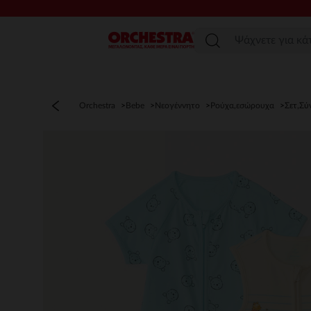
Μενού
Orchestra
Bebe
Νεογέννητο
Ρούχα,εσώρουχα
Σετ,Σύ