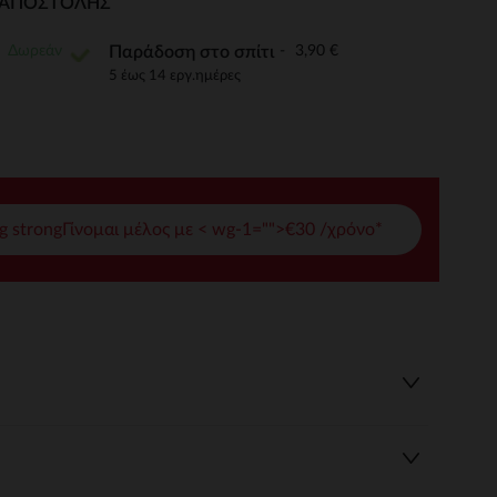
Ι ΑΠΟΣΤΟΛΉΣ
γές σας
Δωρεάν
3,90 €
Παράδοση στο σπίτι
ι να διαχειριστείτε τις ρυθμίσεις απορρήτου, εξασφαλίζοντας 
5 έως 14 εργ.ημέρες
g strongΓίνομαι μέλος με < wg-1="">€30 /χρόνο*