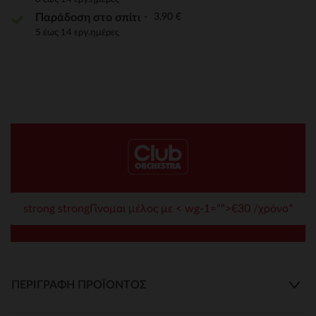
3,90 €
Παράδοση στο σπίτι
5 έως 14 εργ.ημέρες
strong strongΓίνομαι μέλος με < wg-1="">€30 /χρόνο*
ΠΕΡΙΓΡΑΦΉ ΠΡΟΪΌΝΤΟΣ