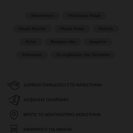
Νεογέννητο
Μέλλουσα Μαμά
Μωρό Κορίτσι
Μωρό Αγόρι
Κορίτσι
Αγόρι
Βρεφικα ειδη
Δωμάτιο
Prémaman
Οι συμβουλές της Orchestra​
ΔΩΡΕΆΝ ΠΑΡΆΔΟΣΗ ΣΤΟ ΚΑΤΆΣΤΗΜΑ
ΑΣΦΑΛΉΣ ΠΛΗΡΩΜΉ
ΒΡΕΊΤΕ ΤΟ ΚΟΝΤΙΝΌΤΕΡΟ ΚΑΤΆΣΤΗΜΑ
ΕΦΑΡΜΟΓΉ ΓΙΑ ΚΙΝΗΤΆ