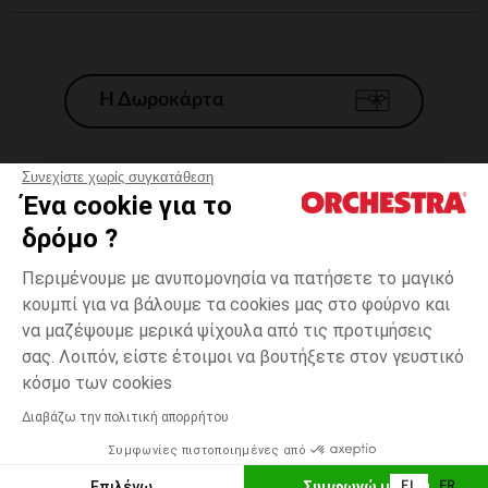
Η Δωροκάρτα
Συνεχίστε χωρίς συγκατάθεση
Ένα cookie για το
Γενικοί 'Οροι Πώλησης
δρόμο ?
Νομικοί Όροι
*Εμπορικες προσφορες
Περιμένουμε με ανυπομονησία να πατήσετε το μαγικό
κουμπί για να βάλουμε τα cookies μας στο φούρνο και
Προσωπικά δεδομένα
να μαζέψουμε μερικά ψίχουλα από τις προτιμήσεις
Διαχείρηση των cookies
σας. Λοιπόν, είστε έτοιμοι να βουτήξετε στον γευστικό
Προσβασιμότητα: μη συμμορφούμενη
6
Κόκκινο
Κόκκινο
μηνών
κόσμο των cookies
H Orchestra συμμετέχει στον κωδικά δεοντολογίας και στο σύστημα
μεσολάβησης της Γαλλικής Ομοσπονδίας Ηλεκτρονικού Εμπορίου.
Διαβάζω την πολιτική απορρήτου
Δυνατότητα πληρωμής με
Συμφωνίες πιστοποιημένες από
Ελλάδα
Λίστα 
ΕΠΙΛΟΓΗ ΜΕΓΕΘΟΥΣ
Επιλέγω
Συμφωνώ με όλα
EL
FR