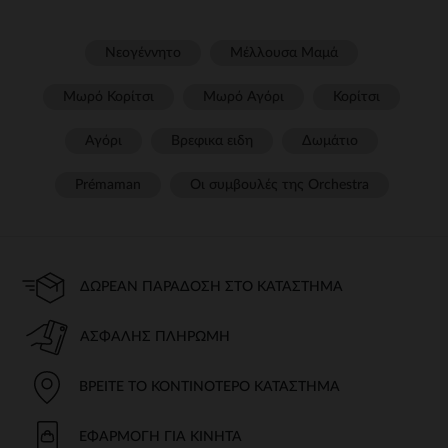
Νεογέννητο
Μέλλουσα Μαμά
Μωρό Κορίτσι
Μωρό Αγόρι
Κορίτσι
Αγόρι
Βρεφικα ειδη
Δωμάτιο
Prémaman
Οι συμβουλές της Orchestra​
ΔΩΡΕΆΝ ΠΑΡΆΔΟΣΗ ΣΤΟ ΚΑΤΆΣΤΗΜΑ
ΑΣΦΑΛΉΣ ΠΛΗΡΩΜΉ
ΒΡΕΊΤΕ ΤΟ ΚΟΝΤΙΝΌΤΕΡΟ ΚΑΤΆΣΤΗΜΑ
ΕΦΑΡΜΟΓΉ ΓΙΑ ΚΙΝΗΤΆ