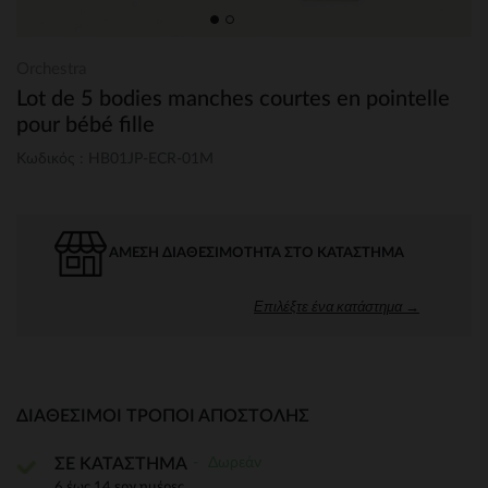
Orchestra
Lot de 5 bodies manches courtes en pointelle
pour bébé fille
Κωδικός : HB01JP-ECR-01M
ΆΜΕΣΗ ΔΙΑΘΕΣΙΜΌΤΗΤΑ ΣΤΟ ΚΑΤΆΣΤΗΜΑ
Επιλέξτε ένα κατάστημα →
ΔΙΑΘΈΣΙΜΟΙ ΤΡΌΠΟΙ ΑΠΟΣΤΟΛΉΣ
Δωρεάν
ΣΕ ΚΑΤΑΣΤΗΜΑ
6 έως 14 εργ.ημέρες