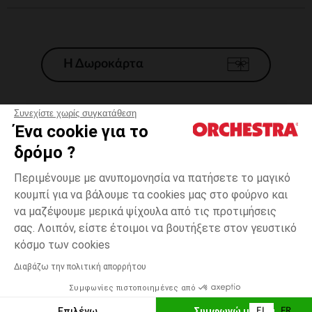
Η Δωροκάρτα
Συνεχίστε χωρίς συγκατάθεση
Ένα cookie για το
Γενικοί 'Οροι Πώλησης
δρόμο ?
Νομικοί Όροι
*Εμπορικες προσφορες
Περιμένουμε με ανυπομονησία να πατήσετε το μαγικό
κουμπί για να βάλουμε τα cookies μας στο φούρνο και
Προσωπικά δεδομένα
να μαζέψουμε μερικά ψίχουλα από τις προτιμήσεις
Διαχείρηση των cookies
σας. Λοιπόν, είστε έτοιμοι να βουτήξετε στον γευστικό
Προσβασιμότητα: μη συμμορφούμενη
1
Multicolore
Multicolore
μήνας
κόσμο των cookies
H Orchestra συμμετέχει στον κωδικά δεοντολογίας και στο σύστημα
μεσολάβησης της Γαλλικής Ομοσπονδίας Ηλεκτρονικού Εμπορίου.
Διαβάζω την πολιτική απορρήτου
Δυνατότητα πληρωμής με
Συμφωνίες πιστοποιημένες από
Ελλάδα
Λίστα 
ΠΡΟΣΘΉΚΗ ΣΤΟ ΚΑΛΆΘΙ
Επιλέγω
Συμφωνώ με όλα
EL
FR