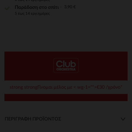
3,90 €
Παράδοση στο σπίτι
5 έως 14 εργ.ημέρες
strong strongΓίνομαι μέλος με < wg-1="">€30 /χρόνο*
ΠΕΡΙΓΡΑΦΉ ΠΡΟΪΌΝΤΟΣ