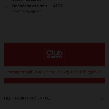
3,90 €
Παράδοση στο σπίτι
5 έως 14 εργ.ημέρες
strong strongΓίνομαι μέλος με < wg-1="">€30 /χρόνο*
ΠΕΡΙΓΡΑΦΉ ΠΡΟΪΌΝΤΟΣ