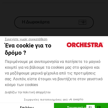
Η Δωροκάρτα
Συνεχίστε χωρίς συγκατάθεση
Ένα cookie για το
Γενικοί 'Οροι Πώλησης
δρόμο ?
Νομικοί Όροι
*Εμπορικες προσφορες
Περιμένουμε με ανυπομονησία να πατήσετε το μαγικό
κουμπί για να βάλουμε τα cookies μας στο φούρνο και
Προσωπικά δεδομένα
να μαζέψουμε μερικά ψίχουλα από τις προτιμήσεις
Διαχείρηση των cookies
σας. Λοιπόν, είστε έτοιμοι να βουτήξετε στον γευστικό
Προσβασιμότητα: μη συμμορφούμενη
3
Εκρού
Εκρού
μηνών
κόσμο των cookies
H Orchestra συμμετέχει στον κωδικά δεοντολογίας και στο σύστημα
μεσολάβησης της Γαλλικής Ομοσπονδίας Ηλεκτρονικού Εμπορίου.
Διαβάζω την πολιτική απορρήτου
Δυνατότητα πληρωμής με
Συμφωνίες πιστοποιημένες από
Ελλάδα
Λίστα 
ΠΡΟΣΘΉΚΗ ΣΤΟ ΚΑΛΆΘΙ
Επιλέγω
Συμφωνώ με όλα
EL
FR