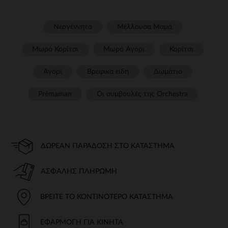
Νεογέννητο
Μέλλουσα Μαμά
Μωρό Κορίτσι
Μωρό Αγόρι
Κορίτσι
Αγόρι
Βρεφικα ειδη
Δωμάτιο
Prémaman
Οι συμβουλές της Orchestra​
ΔΩΡΕΆΝ ΠΑΡΆΔΟΣΗ ΣΤΟ ΚΑΤΆΣΤΗΜΑ
ΑΣΦΑΛΉΣ ΠΛΗΡΩΜΉ
ΒΡΕΊΤΕ ΤΟ ΚΟΝΤΙΝΌΤΕΡΟ ΚΑΤΆΣΤΗΜΑ
ΕΦΑΡΜΟΓΉ ΓΙΑ ΚΙΝΗΤΆ