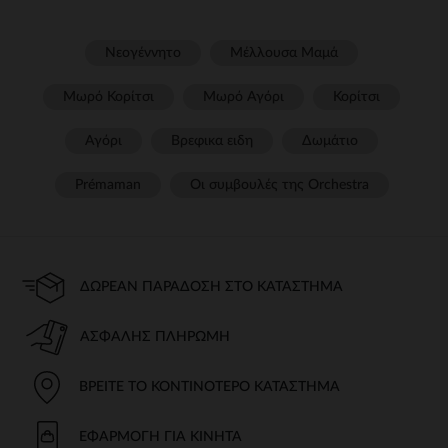
Νεογέννητο
Μέλλουσα Μαμά
Μωρό Κορίτσι
Μωρό Αγόρι
Κορίτσι
Αγόρι
Βρεφικα ειδη
Δωμάτιο
Prémaman
Οι συμβουλές της Orchestra​
ΔΩΡΕΆΝ ΠΑΡΆΔΟΣΗ ΣΤΟ ΚΑΤΆΣΤΗΜΑ
ΑΣΦΑΛΉΣ ΠΛΗΡΩΜΉ
ΒΡΕΊΤΕ ΤΟ ΚΟΝΤΙΝΌΤΕΡΟ ΚΑΤΆΣΤΗΜΑ
ΕΦΑΡΜΟΓΉ ΓΙΑ ΚΙΝΗΤΆ