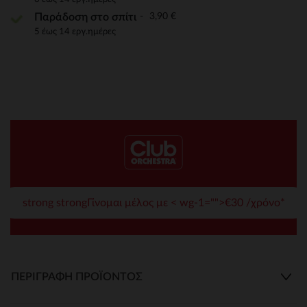
3,90 €
Παράδοση στο σπίτι
5 έως 14 εργ.ημέρες
strong strongΓίνομαι μέλος με < wg-1="">€30 /χρόνο*
ΠΕΡΙΓΡΑΦΉ ΠΡΟΪΌΝΤΟΣ