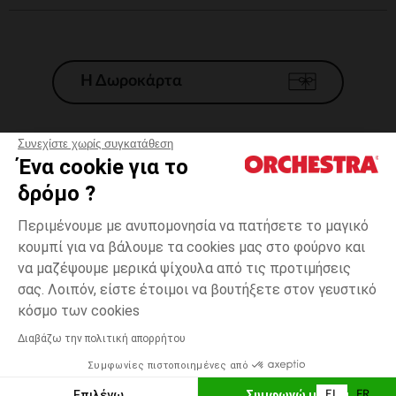
Η Δωροκάρτα
Συνεχίστε χωρίς συγκατάθεση
Ένα cookie για το
Γενικοί 'Οροι Πώλησης
δρόμο ?
Νομικοί Όροι
*Εμπορικες προσφορες
Περιμένουμε με ανυπομονησία να πατήσετε το μαγικό
κουμπί για να βάλουμε τα cookies μας στο φούρνο και
Προσωπικά δεδομένα
να μαζέψουμε μερικά ψίχουλα από τις προτιμήσεις
Διαχείρηση των cookies
σας. Λοιπόν, είστε έτοιμοι να βουτήξετε στον γευστικό
Προσβασιμότητα: μη συμμορφούμενη
1
Εκρού
Εκρού
μήνας
κόσμο των cookies
H Orchestra συμμετέχει στον κωδικά δεοντολογίας και στο σύστημα
μεσολάβησης της Γαλλικής Ομοσπονδίας Ηλεκτρονικού Εμπορίου.
Διαβάζω την πολιτική απορρήτου
Δυνατότητα πληρωμής με
Συμφωνίες πιστοποιημένες από
Ελλάδα
Λίστα 
ΠΡΟΣΘΉΚΗ ΣΤΟ ΚΑΛΆΘΙ
Επιλέγω
Συμφωνώ με όλα
EL
FR