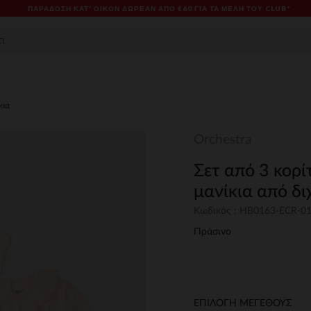
ΠΑΡΆΔΟΣΗ ΚΑΤ' ΟΊΚΟΝ ΔΩΡΕΑΝ ΑΠΌ €60 ΓΙΑ ΤΑ ΜΈΛΗ ΤΟΥ CLUB*
κια
Orchestra
Σετ από 3 κορί
μανίκια από δ
Κωδικός : HB0163-ECR-0
Πράσινο
ΕΠΙΛΟΓΗ ΜΕΓΕΘΟΥΣ