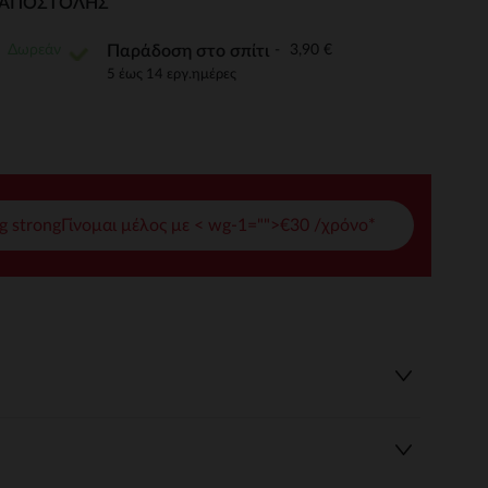
Ι ΑΠΟΣΤΟΛΉΣ
γές σας
Δωρεάν
3,90 €
Παράδοση στο σπίτι
ετε και να διαχειρίζεστε τις ρυθμίσεις απορρήτου, διασφαλίζο
5 έως 14 εργ.ημέρες
g strongΓίνομαι μέλος με < wg-1="">€30 /χρόνο*