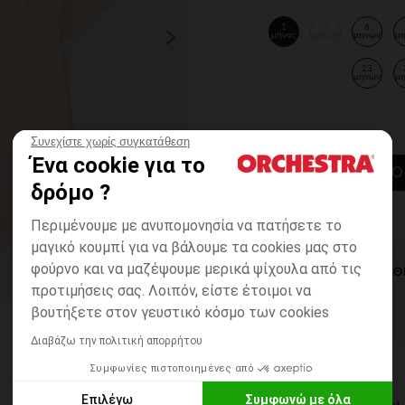
1
3
6
μήνας
μηνών
μηνών
μ
23
μηνών
μ
Συνεχίστε χωρίς συγκατάθεση
Ένα cookie για το
ΠΡΟΣΘΉΚΗ ΣΤΟ
δρόμο ?
Περιμένουμε με ανυπομονησία να πατήσετε το
μαγικό κουμπί για να βάλουμε τα cookies μας στο
φούρνο και να μαζέψουμε μερικά ψίχουλα από τις
ΆΜΕΣΗ ΔΙΑΘ
προτιμήσεις σας. Λοιπόν, είστε έτοιμοι να
βουτήξετε στον γευστικό κόσμο των cookies
Διαβάζω την πολιτική απορρήτου
Συμφωνίες πιστοποιημένες από
Επιλέγω
Συμφωνώ με όλα