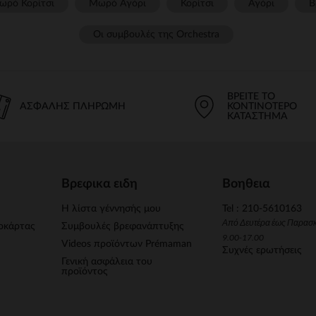
ωρό Κορίτσι
Μωρό Αγόρι
Κορίτσι
Αγόρι
Β
Οι συμβουλές της Orchestra​
ΒΡΕΊΤΕ ΤΟ
ΑΣΦΑΛΉΣ ΠΛΗΡΩΜΉ
ΚΟΝΤΙΝΌΤΕΡΟ
ΚΑΤΆΣΤΗΜΑ
Βρεφικα ειδη
Βοηθεια
Η λίστα γέννησής μου
Tel : 210-5610163
Από Δευτέρα έως Παρασ
οκάρτας
Συμβουλές βρεφανάπτυξης
9.00-17.00
Videos προϊόντων Prémaman
Συχνές ερωτήσεις
Γενική ασφάλεια του
προϊόντος