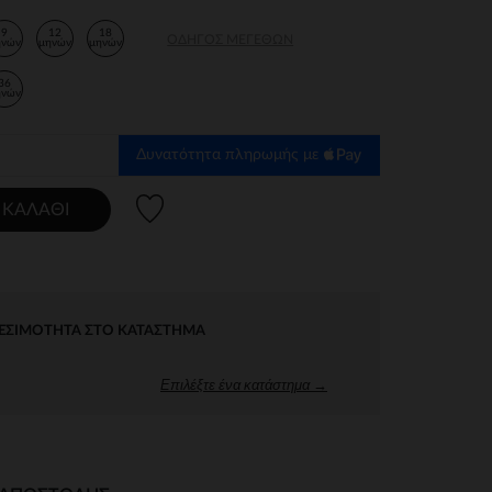
9
12
18
ΟΔΗΓΌΣ ΜΕΓΕΘΏΝ
ηνών
μηνών
μηνών
36
ηνών
Δυνατότητα πληρωμής με
Λίστα προτιμήσεων
 ΚΑΛΆΘΙ
ΕΣΙΜΌΤΗΤΑ ΣΤΟ ΚΑΤΆΣΤΗΜΑ
Επιλέξτε ένα κατάστημα →