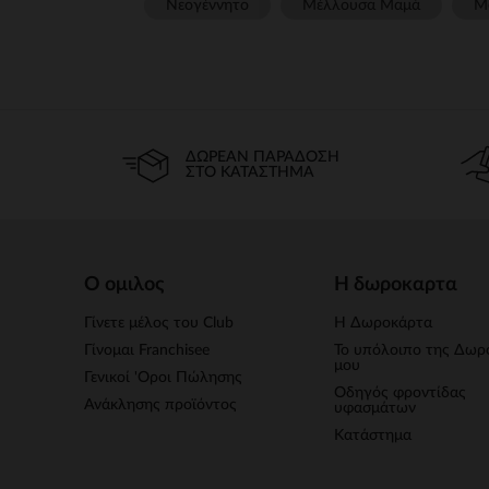
Νεογέννητο
Μέλλουσα Μαμά
Μ
ΔΩΡΕΆΝ ΠΑΡΆΔΟΣΗ
ΣΤΟ ΚΑΤΆΣΤΗΜΑ
Ο ομιλος
Η δωροκαρτα
Γίνετε μέλος του Club
Η Δωροκάρτα
Γίνομαι Franchisee
Το υπόλοιπο της Δωρ
μου
Γενικοί 'Οροι Πώλησης
Οδηγός φροντίδας
Ανάκλησης προϊόντος
υφασμάτων
Κατάστημα