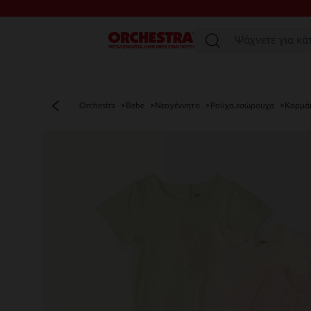
Μενού
Orchestra
Bebe
Νεογέννητο
Ρούχα,εσώρουχα
Κορμά