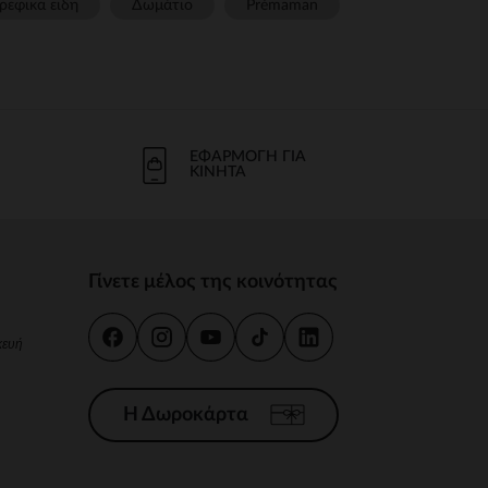
ρεφικα ειδη
Δωμάτιο
Prémaman
ΕΦΑΡΜΟΓΉ ΓΙΑ
ΚΙΝΗΤΆ
Γίνετε μέλος της κοινότητας
κευή
Η Δωροκάρτα