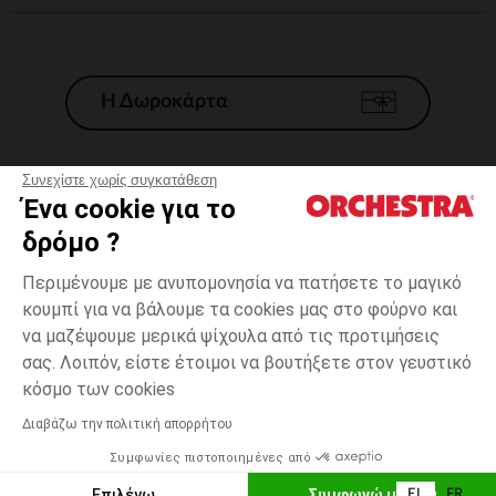
Η Δωροκάρτα
Συνεχίστε χωρίς συγκατάθεση
Ένα cookie για το
Γενικοί 'Οροι Πώλησης
δρόμο ?
Νομικοί Όροι
*Εμπορικες προσφορες
Περιμένουμε με ανυπομονησία να πατήσετε το μαγικό
κουμπί για να βάλουμε τα cookies μας στο φούρνο και
Προσωπικά δεδομένα
να μαζέψουμε μερικά ψίχουλα από τις προτιμήσεις
Διαχείρηση των cookies
σας. Λοιπόν, είστε έτοιμοι να βουτήξετε στον γευστικό
Προσβασιμότητα: μη συμμορφούμενη
1
Εκρού
Εκρού
μήνας
κόσμο των cookies
H Orchestra συμμετέχει στον κωδικά δεοντολογίας και στο σύστημα
μεσολάβησης της Γαλλικής Ομοσπονδίας Ηλεκτρονικού Εμπορίου.
Διαβάζω την πολιτική απορρήτου
Δυνατότητα πληρωμής με
Συμφωνίες πιστοποιημένες από
Ελλάδα
Λίστα 
ΠΡΟΣΘΉΚΗ ΣΤΟ ΚΑΛΆΘΙ
Επιλέγω
Συμφωνώ με όλα
EL
FR