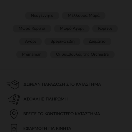
Νεογέννητο
Μέλλουσα Μαμά
Μωρό Κορίτσι
Μωρό Αγόρι
Κορίτσι
Αγόρι
Βρεφικα ειδη
Δωμάτιο
Prémaman
Οι συμβουλές της Orchestra​
ΔΩΡΕΆΝ ΠΑΡΆΔΟΣΗ ΣΤΟ ΚΑΤΆΣΤΗΜΑ
ΑΣΦΑΛΉΣ ΠΛΗΡΩΜΉ
ΒΡΕΊΤΕ ΤΟ ΚΟΝΤΙΝΌΤΕΡΟ ΚΑΤΆΣΤΗΜΑ
ΕΦΑΡΜΟΓΉ ΓΙΑ ΚΙΝΗΤΆ