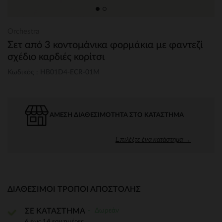
Orchestra
Σετ από 3 κοντομάνικα φορμάκια με φαντεζί
σχέδιο καρδιές κορίτσι
Κωδικός : HB01D4-ECR-01M
ΆΜΕΣΗ ΔΙΑΘΕΣΙΜΌΤΗΤΑ ΣΤΟ ΚΑΤΆΣΤΗΜΑ
Επιλέξτε ένα κατάστημα →
ΔΙΑΘΈΣΙΜΟΙ ΤΡΌΠΟΙ ΑΠΟΣΤΟΛΉΣ
Δωρεάν
ΣΕ ΚΑΤΑΣΤΗΜΑ
6 έως 14 εργ.ημέρες