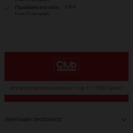
3,90 €
Παράδοση στο σπίτι
5 έως 14 εργ.ημέρες
strong strongΓίνομαι μέλος με < wg-1="">€30 /χρόνο*
ΠΕΡΙΓΡΑΦΉ ΠΡΟΪΌΝΤΟΣ