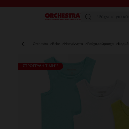
Μενού
Orchestra
Bebe
Νεογέννητο
Ρούχα,εσώρουχα
Κορμά
ΣΤΡΟΓΓΥΛΗ ΤΙΜΗ**