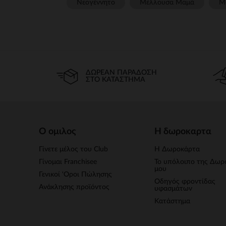
Νεογέννητο
Μέλλουσα Μαμά
Μ
ΔΩΡΕΆΝ ΠΑΡΆΔΟΣΗ
ΣΤΟ ΚΑΤΆΣΤΗΜΑ
Ο ομιλος
Η δωροκαρτα
Γίνετε μέλος του Club
Η Δωροκάρτα
Γίνομαι Franchisee
Το υπόλοιπο της Δωρ
μου
Γενικοί 'Οροι Πώλησης
Οδηγός φροντίδας
Ανάκλησης προϊόντος
υφασμάτων
Κατάστημα