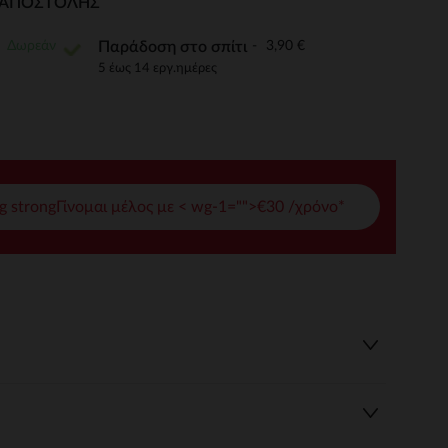
Ι ΑΠΟΣΤΟΛΉΣ
γές σας
Δωρεάν
3,90 €
Παράδοση στο σπίτι
ι να διαχειριστείτε τις ρυθμίσεις απορρήτου, εξασφαλίζοντας 
5 έως 14 εργ.ημέρες
g strongΓίνομαι μέλος με < wg-1="">€30 /χρόνο*