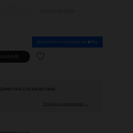
2
18
23
ΟΔΗΓΌΣ ΜΕΓΕΘΏΝ
ών
μηνών
μηνών
Δυνατότητα πληρωμής με
Λίστα προτιμήσεων
 ΚΑΛΆΘΙ
ΕΣΙΜΌΤΗΤΑ ΣΤΟ ΚΑΤΆΣΤΗΜΑ
Επιλέξτε ένα κατάστημα →