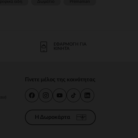
ρεφικα ειδη
Δωμάτιο
Prémaman
ΕΦΑΡΜΟΓΉ ΓΙΑ
ΚΙΝΗΤΆ
Γίνετε μέλος της κοινότητας
κευή
Η Δωροκάρτα