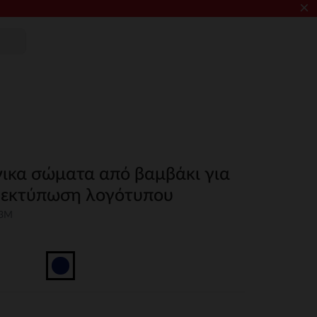
×
νικα σώματα από βαμβάκι για
 εκτύπωση λογότυπου
03M