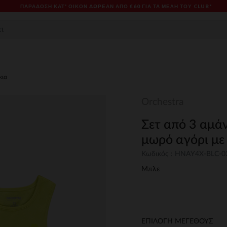
ΠΑΡΆΔΟΣΗ ΚΑΤ' ΟΊΚΟΝ ΔΩΡΕΑΝ ΑΠΌ €60 ΓΙΑ ΤΑ ΜΈΛΗ ΤΟΥ CLUB*
κια
Orchestra
Σετ από 3 αμά
μωρό αγόρι με
Κωδικός : HNAY4X-BLC-
Μπλε
ΕΠΙΛΟΓΗ ΜΕΓΕΘΟΥΣ