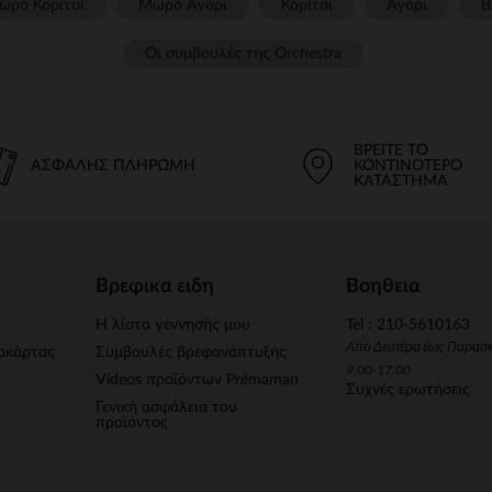
ωρό Κορίτσι
Μωρό Αγόρι
Κορίτσι
Αγόρι
Β
Οι συμβουλές της Orchestra​
ΒΡΕΊΤΕ ΤΟ
ΑΣΦΑΛΉΣ ΠΛΗΡΩΜΉ
ΚΟΝΤΙΝΌΤΕΡΟ
ΚΑΤΆΣΤΗΜΑ
Βρεφικα ειδη
Βοηθεια
Η λίστα γέννησής μου
Tel : 210-5610163
Από Δευτέρα έως Παρασ
οκάρτας
Συμβουλές βρεφανάπτυξης
9.00-17.00
Videos προϊόντων Prémaman
Συχνές ερωτήσεις
Γενική ασφάλεια του
προϊόντος