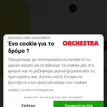
3
6
9
1
μηνών
μηνών
μηνών
μην
36
μηνών
Συνεχίστε χωρίς συγκατάθεση
Ένα cookie για το
ΠΡΟΣΘΉΚΗ ΣΤΟ
δρόμο ?
Περιμένουμε με ανυπομονησία να πατήσετε το
μαγικό κουμπί για να βάλουμε τα cookies μας στο
φούρνο και να μαζέψουμε μερικά ψίχουλα από τις
ΆΜΕΣΗ ΔΙΑΘ
προτιμήσεις σας. Λοιπόν, είστε έτοιμοι να
βουτήξετε στον γευστικό κόσμο των cookies
Διαβάζω την πολιτική απορρήτου
Συμφωνίες πιστοποιημένες από
Επιλέγω
Συμφωνώ με όλα