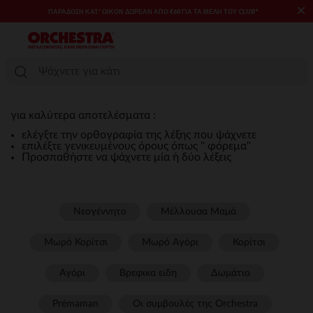
×
ΠΑΡΆΔΟΣΗ ΚΑΤ' ΟΊΚΟΝ ΔΩΡΕΑΝ ΑΠΌ €60 ΓΙΑ ΤΑ ΜΈΛΗ ΤΟΥ CLUB*
για καλύτερα αποτελέσματα :
ελέγξτε την ορθογραφία της λέξης που ψάχνετε
επιλέξτε γενικευμένους όρους όπως '' φόρεμα''
Προσπαθήστε να ψάχνετε μία ή δύο λέξεις
Νεογέννητο
Μέλλουσα Μαμά
Μωρό Κορίτσι
Μωρό Αγόρι
Κορίτσι
Αγόρι
Βρεφικα ειδη
Δωμάτιο
Prémaman
Οι συμβουλές της Orchestra​