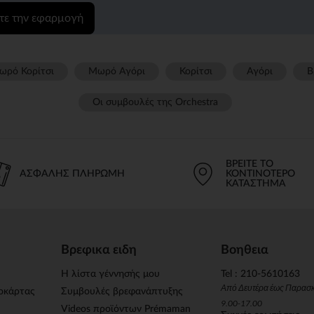
τε την εφαρμογή
ωρό Κορίτσι
Μωρό Αγόρι
Κορίτσι
Αγόρι
Β
Οι συμβουλές της Orchestra​
ΒΡΕΊΤΕ ΤΟ
ΑΣΦΑΛΉΣ ΠΛΗΡΩΜΉ
ΚΟΝΤΙΝΌΤΕΡΟ
ΚΑΤΆΣΤΗΜΑ
Βρεφικα ειδη
Βοηθεια
Η λίστα γέννησής μου
Tel : 210-5610163
Από Δευτέρα έως Παρασ
οκάρτας
Συμβουλές βρεφανάπτυξης
9.00-17.00
Videos προϊόντων Prémaman