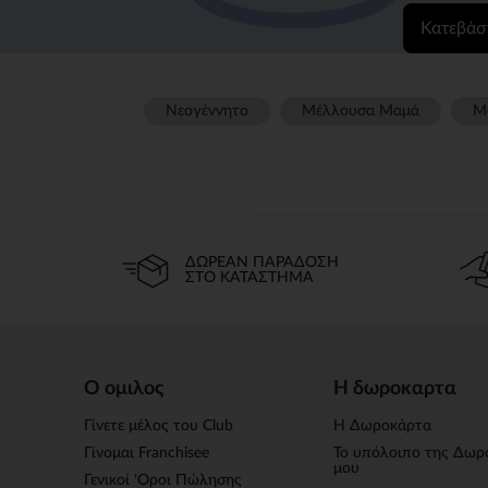
Κατεβάσ
Νεογέννητο
Μέλλουσα Μαμά
Μ
ΔΩΡΕΆΝ ΠΑΡΆΔΟΣΗ
ΣΤΟ ΚΑΤΆΣΤΗΜΑ
Ο ομιλος
Η δωροκαρτα
Γίνετε μέλος του Club
Η Δωροκάρτα
Γίνομαι Franchisee
Το υπόλοιπο της Δωρ
μου
Γενικοί 'Οροι Πώλησης