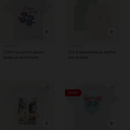
Λίστα προτιμήσεων
Λίστα π
Γρήγορη επισκόπηση
Γρήγορη επ
Orchestra
Orchestra
T-shirt με κοντό μανίκι
Σετ 2 φανελάκια με σχέδιο
αγόρι με εκτύπωση
για αγόρια
Λίστα προτιμήσεων
Λίστα π
SALES*
Γρήγορη επισκόπηση
Γρήγορη επ