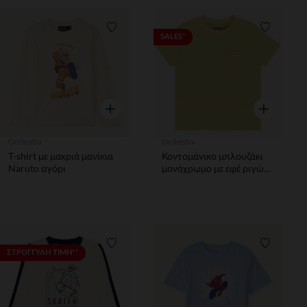
Λίστα προτιμήσεων
Λίστα π
SALES*
Γρήγορη επισκόπηση
Γρήγορη επ
Orchestra
Orchestra
T-shirt με μακριά μανίκια
Κοντομάνικο μπλουζάκι
Naruto αγόρι
μονόχρωμο με εφέ ριγών
υφής αγόρι
Λίστα προτιμήσεων
Λίστα π
ΣΤΡΟΓΓΥΛΗ ΤΙΜΗ**