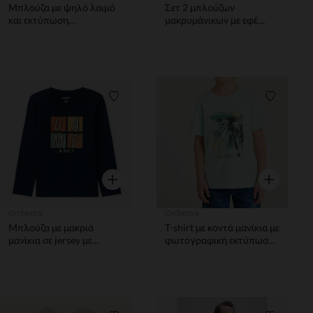
Μπλούζα με ψηλό λαιμό
Σετ 2 μπλούζων
και εκτύπωση
μακρυμάνικων με εφέ
Χριστουγέννων αγόρι.
color block αγόρι
Λίστα προτιμήσεων
Λίστα π
Γρήγορη επισκόπηση
Γρήγορη επ
Orchestra
Orchestra
Μπλούζα με μακριά
T-shirt με κοντά μανίκια με
μανίκια σε jersey με
φωτογραφική εκτύπωση
ανάγλυφο σχέδιο αγόρι
παραλίας αγόρι