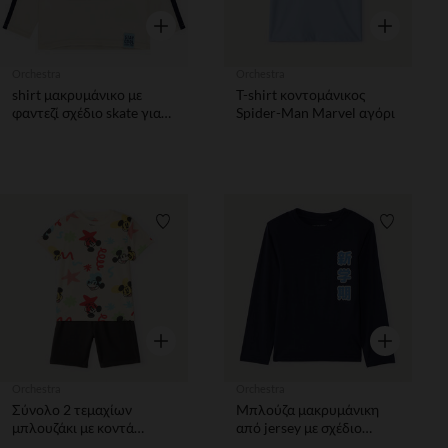
Γρήγορη επισκόπηση
Γρήγορη επ
Orchestra
Orchestra
shirt μακρυμάνικο με
T-shirt κοντομάνικος
φαντεζί σχέδιο skate για
Spider-Man Marvel αγόρι
αγόρι
Λίστα προτιμήσεων
Λίστα π
Γρήγορη επισκόπηση
Γρήγορη επ
Orchestra
Orchestra
Σύνολο 2 τεμαχίων
Μπλούζα μακρυμάνικη
μπλουζάκι με κοντά
από jersey με σχέδιο
μανίκια + σορτσάκι
manga αγόρι