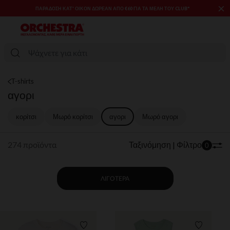
×
SALES & PROMOS: ΈΩΣ -70% ΜΊΑ ΕΠΙΛΟΓΉ ΤΗΣ ΣΥΛΛΟΓΉΣ ΜΌΔΑΣ
ΚΑΙ ΒΡΕΦΑΝΆΠΤΥΞΗΣ​​
T-shirts
αγορι
κορίτσι
Μωρό κορίτσι
αγορι
Μωρό αγορι
274 προϊόντα
Ταξινόμηση | Φίλτρο
0
ΛΙΓΌΤΕΡΑ