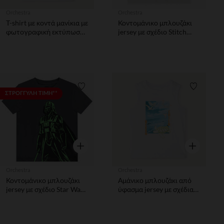
Orchestra
Orchestra
T-shirt με κοντά μανίκια με
Κοντομάνικο μπλουζάκι
φωτογραφική εκτύπωση
jersey με σχέδιο Stitch
θεματολογίας ζούγκλας
Disney και puff print
για αγόρια
αγόρι
Λίστα προτιμήσεων
Λίστα π
ΣΤΡΟΓΓΥΛΗ ΤΙΜΗ**
Γρήγορη επισκόπηση
Γρήγορη επ
Orchestra
Orchestra
Κοντομάνικο μπλουζάκι
Αμάνικο μπλουζάκι από
jersey με σχέδιο Star Wars
ύφασμα jersey με σχέδια
Disney αγόρι
για αγόρια.