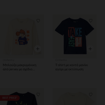
Mickey Disney αγόρι
Λίστα προτιμήσεων
Λίστα π
Γρήγορη επισκόπηση
Γρήγορη επ
Orchestra
Orchestra
Μπλούζα μακρυμάνικη
T-shirt με κοντό μανίκι
από jersey με σχέδιο
αγόρι με εκτύπωση
manga μπασκετμπολίστα
αγόρι
Λίστα προτιμήσεων
Λίστα π
BEST PRICE*