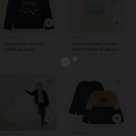
Γρήγορη επισκόπηση
Γρήγορη επ
Orchestra
Orchestra
μακρυμάνικο shirt με
T-shirt manches courtes
σχέδιο για αγόρι
print fantaisie 3D garçon
Λίστα προτιμήσεων
Λίστα π
Γρήγορη επισκόπηση
Γρήγορη επ
Orchestra
Orchestra