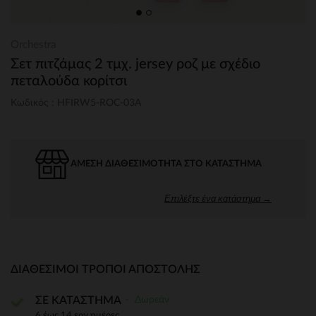
Orchestra
Σετ πιτζάμας 2 τμχ. jersey ροζ με σχέδιο
πεταλούδα κορίτσι
Κωδικός : HFIRW5-ROC-03A
ΆΜΕΣΗ ΔΙΑΘΕΣΙΜΌΤΗΤΑ ΣΤΟ ΚΑΤΆΣΤΗΜΑ
Επιλέξτε ένα κατάστημα →
ΔΙΑΘΈΣΙΜΟΙ ΤΡΌΠΟΙ ΑΠΟΣΤΟΛΉΣ
Δωρεάν
ΣΕ ΚΑΤΑΣΤΗΜΑ
6 έως 14 εργ.ημέρες