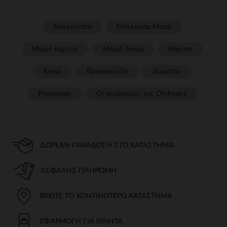
Νεογέννητο
Μέλλουσα Μαμά
Μωρό Κορίτσι
Μωρό Αγόρι
Κορίτσι
Αγόρι
Βρεφικα ειδη
Δωμάτιο
Prémaman
Οι συμβουλές της Orchestra​
ΔΩΡΕΆΝ ΠΑΡΆΔΟΣΗ ΣΤΟ ΚΑΤΆΣΤΗΜΑ
ΑΣΦΑΛΉΣ ΠΛΗΡΩΜΉ
ΒΡΕΊΤΕ ΤΟ ΚΟΝΤΙΝΌΤΕΡΟ ΚΑΤΆΣΤΗΜΑ
ΕΦΑΡΜΟΓΉ ΓΙΑ ΚΙΝΗΤΆ