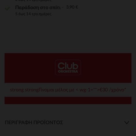
3,90 €
Παράδοση στο σπίτι
5 έως 14 εργ.ημέρες
strong strongΓίνομαι μέλος με < wg-1="">€30 /χρόνο*
ΠΕΡΙΓΡΑΦΉ ΠΡΟΪΌΝΤΟΣ