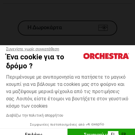
Η Δωροκάρτα
Συνεχίστε χωρίς συγκατάθεση
Ένα cookie για το
Γενικοί 'Οροι Πώλησης
δρόμο ?
Νομικοί Όροι
*Εμπορικες προσφορες
Περιμένουμε με ανυπομονησία να πατήσετε το μαγικό
κουμπί για να βάλουμε τα cookies μας στο φούρνο και
Προσωπικά δεδομένα
να μαζέψουμε μερικά ψίχουλα από τις προτιμήσεις
Διαχείρηση των cookies
σας. Λοιπόν, είστε έτοιμοι να βουτήξετε στον γευστικό
Προσβασιμότητα: μη συμμορφούμενη
3
Ροζ
Ροζ
χρονών
κόσμο των cookies
H Orchestra συμμετέχει στον κωδικά δεοντολογίας και στο σύστημα
μεσολάβησης της Γαλλικής Ομοσπονδίας Ηλεκτρονικού Εμπορίου.
Διαβάζω την πολιτική απορρήτου
Δυνατότητα πληρωμής με
Συμφωνίες πιστοποιημένες από
Ελλάδα
Λίστα 
ΕΠΙΛΟΓΗ ΜΕΓΕΘΟΥΣ
Επιλέγω
Συμφωνώ με όλα
EL
FR