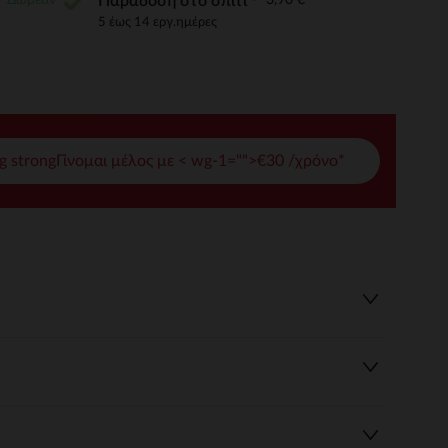
Παράδοση στο σπίτι
5 έως 14 εργ.ημέρες
γές σας
ι να διαχειριστείτε τις ρυθμίσεις απορρήτου, εξασφαλίζοντας 
g strongΓίνομαι μέλος με < wg-1="">€30 /χρόνο*