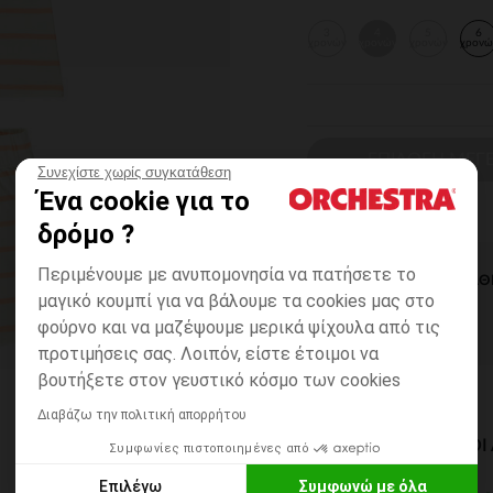
3
4
5
6
χρονών
χρονών
χρονών
χρονώ
ΕΠΙΛΟΓΗ ΜΕΓ
Συνεχίστε χωρίς συγκατάθεση
Ένα cookie για το
δρόμο ?
Περιμένουμε με ανυπομονησία να πατήσετε το
ΆΜΕΣΗ ΔΙΑΘ
μαγικό κουμπί για να βάλουμε τα cookies μας στο
φούρνο και να μαζέψουμε μερικά ψίχουλα από τις
προτιμήσεις σας. Λοιπόν, είστε έτοιμοι να
βουτήξετε στον γευστικό κόσμο των cookies
Διαβάζω την πολιτική απορρήτου
ΔΙΑΘΈΣΙΜΟΙ ΤΡΌΠΟ
Συμφωνίες πιστοποιημένες από
Επιλέγω
Συμφωνώ με όλα