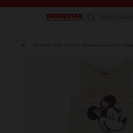
Μενού
Orchestra
Παιδί
Κορίτσι
Εσώρουχα και νυχτικά
Πιτζά