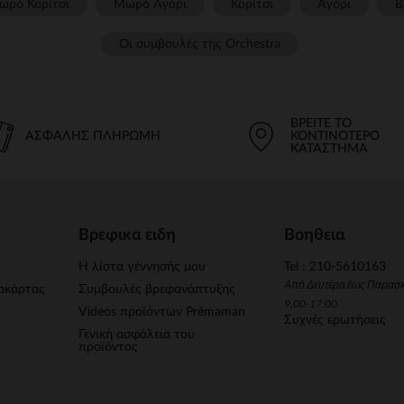
ωρό Κορίτσι
Μωρό Αγόρι
Κορίτσι
Αγόρι
Β
Οι συμβουλές της Orchestra​
ΒΡΕΊΤΕ ΤΟ
ΑΣΦΑΛΉΣ ΠΛΗΡΩΜΉ
ΚΟΝΤΙΝΌΤΕΡΟ
ΚΑΤΆΣΤΗΜΑ
Βρεφικα ειδη
Βοηθεια
Η λίστα γέννησής μου
Tel : 210-5610163
Από Δευτέρα έως Παρασ
οκάρτας
Συμβουλές βρεφανάπτυξης
9.00-17.00
Videos προϊόντων Prémaman
Συχνές ερωτήσεις
Γενική ασφάλεια του
προϊόντος