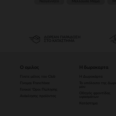
Νεογέννητο
Μέλλουσα Μαμά
Μ
ΔΩΡΕΆΝ ΠΑΡΆΔΟΣΗ
ΣΤΟ ΚΑΤΆΣΤΗΜΑ
Ο ομιλος
Η δωροκαρτα
Γίνετε μέλος του Club
Η Δωροκάρτα
Γίνομαι Franchisee
Το υπόλοιπο της Δωρ
μου
Γενικοί 'Οροι Πώλησης
Οδηγός φροντίδας
Ανάκλησης προϊόντος
υφασμάτων
Κατάστημα