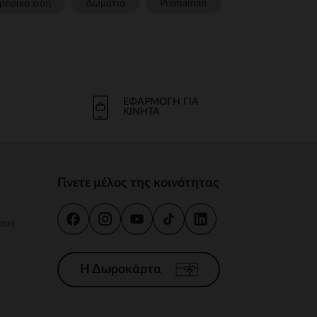
ρεφικα ειδη
Δωμάτιο
Prémaman
ΕΦΑΡΜΟΓΉ ΓΙΑ
ΚΙΝΗΤΆ
Γίνετε μέλος της κοινότητας
κευή
Η Δωροκάρτα