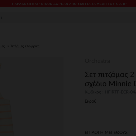
ΠΑΡΆΔΟΣΗ ΚΑΤ' ΟΊΚΟΝ ΔΩΡΕΑΝ ΑΠΌ €60 ΓΙΑ ΤΑ ΜΈΛΗ ΤΟΥ CLUB*
μες
Πιτζάμες ελαφριές
Orchestra
Σετ πιτζάμας 2 
σχέδιο Minnie 
Κωδικός : HFIRTF-ECR-04
Εκρού
ΕΠΙΛΟΓΗ ΜΕΓΕΘΟΥΣ