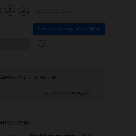
8
10
ΟΔΗΓΌΣ ΜΕΓΕΘΏΝ
ν
χρονών
χρονών
Δυνατότητα πληρωμής με
Λίστα προτιμήσεων
ΕΘΟΥΣ
ΕΣΙΜΌΤΗΤΑ ΣΤΟ ΚΑΤΆΣΤΗΜΑ
Επιλέξτε ένα κατάστημα →
Ι ΑΠΟΣΤΟΛΉΣ
Δωρεάν
3,90 €