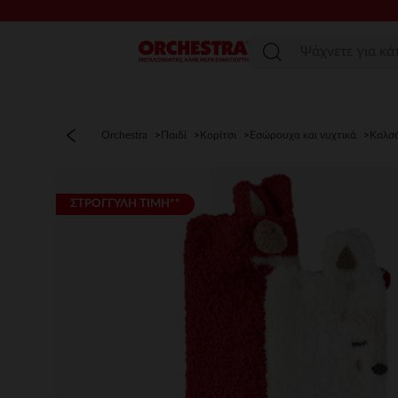
Μενού
Orchestra
Παιδί
Κορίτσι
Εσώρουχα και νυχτικά
Καλσό
ΣΤΡΟΓΓΥΛΗ ΤΙΜΗ**