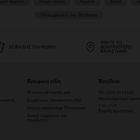
ωρό Κορίτσι
Μωρό Αγόρι
Κορίτσι
Αγόρι
Β
Οι συμβουλές της Orchestra​
ΒΡΕΊΤΕ ΤΟ
ΑΣΦΑΛΉΣ ΠΛΗΡΩΜΉ
ΚΟΝΤΙΝΌΤΕΡΟ
ΚΑΤΆΣΤΗΜΑ
Βρεφικα ειδη
Βοηθεια
Η λίστα γέννησής μου
Tel : 210-5610163
Από Δευτέρα έως Παρασ
οκάρτας
Συμβουλές βρεφανάπτυξης
9.00-17.00
Videos προϊόντων Prémaman
Συχνές ερωτήσεις
Γενική ασφάλεια του
προϊόντος