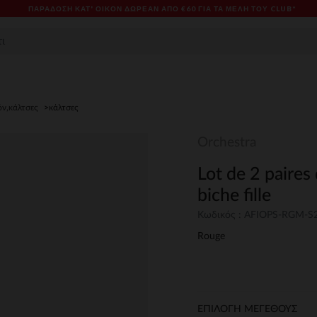
ΠΑΡΆΔΟΣΗ ΚΑΤ' ΟΊΚΟΝ ΔΩΡΕΑΝ ΑΠΌ €60 ΓΙΑ ΤΑ ΜΈΛΗ ΤΟΥ CLUB*
ν,κάλτσες
κάλτσες
Orchestra
Lot de 2 paires
biche fille
Κωδικός : AFIOPS-RGM-S
Rouge
ΕΠΙΛΟΓΗ ΜΕΓΕΘΟΥΣ