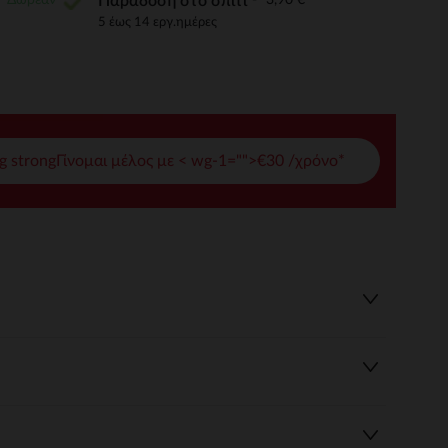
Παράδοση στο σπίτι
5 έως 14 εργ.ημέρες
γές σας
ι να διαχειριστείτε τις ρυθμίσεις απορρήτου, εξασφαλίζοντας 
g strongΓίνομαι μέλος με < wg-1="">€30 /χρόνο*