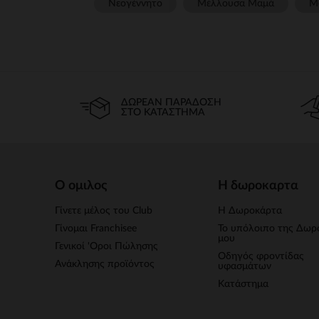
Νεογέννητο
Μέλλουσα Μαμά
Μ
ΔΩΡΕΆΝ ΠΑΡΆΔΟΣΗ
ΣΤΟ ΚΑΤΆΣΤΗΜΑ
Ο ομιλος
Η δωροκαρτα
Γίνετε μέλος του Club
Η Δωροκάρτα
Γίνομαι Franchisee
Το υπόλοιπο της Δωρ
μου
Γενικοί 'Οροι Πώλησης
Οδηγός φροντίδας
Ανάκλησης προϊόντος
υφασμάτων
Κατάστημα