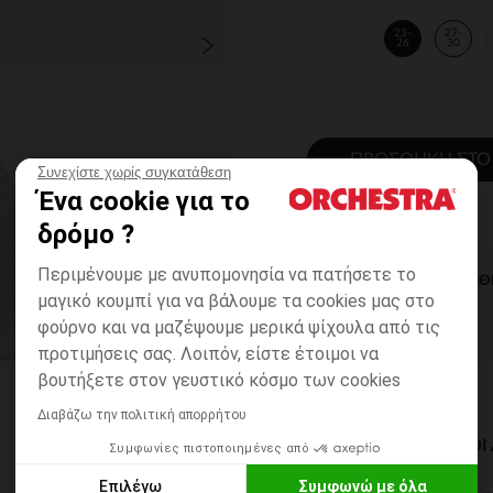
23-
27-
26
30
ΠΡΟΣΘΉΚΗ ΣΤΟ
Συνεχίστε χωρίς συγκατάθεση
Ένα cookie για το
δρόμο ?
Περιμένουμε με ανυπομονησία να πατήσετε το
ΆΜΕΣΗ ΔΙΑΘ
μαγικό κουμπί για να βάλουμε τα cookies μας στο
φούρνο και να μαζέψουμε μερικά ψίχουλα από τις
προτιμήσεις σας. Λοιπόν, είστε έτοιμοι να
βουτήξετε στον γευστικό κόσμο των cookies
Διαβάζω την πολιτική απορρήτου
ΔΙΑΘΈΣΙΜΟΙ ΤΡΌΠΟ
Συμφωνίες πιστοποιημένες από
Επιλέγω
Συμφωνώ με όλα