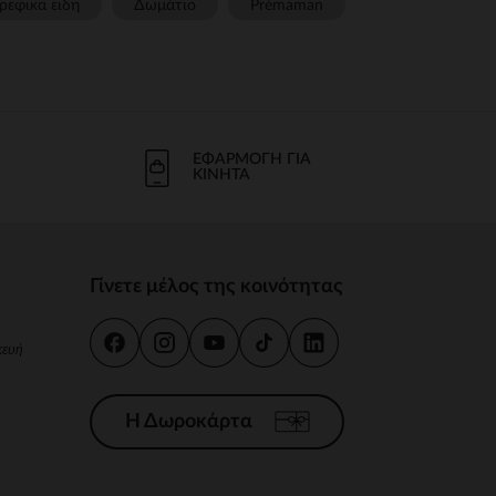
ρεφικα ειδη
Δωμάτιο
Prémaman
ΕΦΑΡΜΟΓΉ ΓΙΑ
ΚΙΝΗΤΆ
Γίνετε μέλος της κοινότητας
κευή
Η Δωροκάρτα