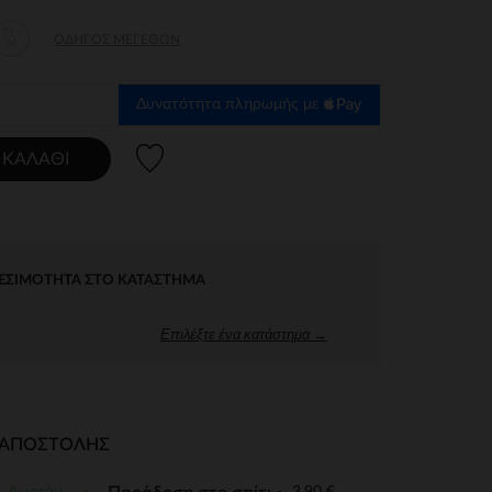
31-
ΟΔΗΓΌΣ ΜΕΓΕΘΏΝ
34
Δυνατότητα πληρωμής με
Λίστα προτιμήσεων
 ΚΑΛΆΘΙ
ΕΣΙΜΌΤΗΤΑ ΣΤΟ ΚΑΤΆΣΤΗΜΑ
Επιλέξτε ένα κατάστημα →
Ι ΑΠΟΣΤΟΛΉΣ
Δωρεάν
3,90 €