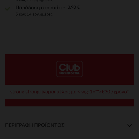
3,90 €
Παράδοση στο σπίτι
5 έως 14 εργ.ημέρες
strong strongΓίνομαι μέλος με < wg-1="">€30 /χρόνο*
ΠΕΡΙΓΡΑΦΉ ΠΡΟΪΌΝΤΟΣ