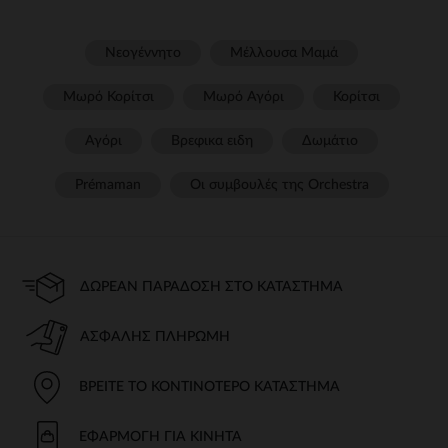
Νεογέννητο
Μέλλουσα Μαμά
Μωρό Κορίτσι
Μωρό Αγόρι
Κορίτσι
Αγόρι
Βρεφικα ειδη
Δωμάτιο
Prémaman
Οι συμβουλές της Orchestra​
ΔΩΡΕΆΝ ΠΑΡΆΔΟΣΗ ΣΤΟ ΚΑΤΆΣΤΗΜΑ
ΑΣΦΑΛΉΣ ΠΛΗΡΩΜΉ
ΒΡΕΊΤΕ ΤΟ ΚΟΝΤΙΝΌΤΕΡΟ ΚΑΤΆΣΤΗΜΑ
ΕΦΑΡΜΟΓΉ ΓΙΑ ΚΙΝΗΤΆ