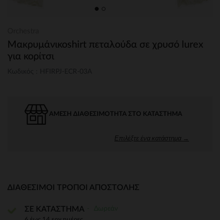
Orchestra
Μακρυμάνικοshirt πεταλούδα σε χρυσό lurex
για κορίτσι
Κωδικός : HFIRPJ-ECR-03A
ΆΜΕΣΗ ΔΙΑΘΕΣΙΜΌΤΗΤΑ ΣΤΟ ΚΑΤΆΣΤΗΜΑ
Επιλέξτε ένα κατάστημα →
ΔΙΑΘΈΣΙΜΟΙ ΤΡΌΠΟΙ ΑΠΟΣΤΟΛΉΣ
Δωρεάν
ΣΕ ΚΑΤΑΣΤΗΜΑ
6 έως 14 εργ.ημέρες