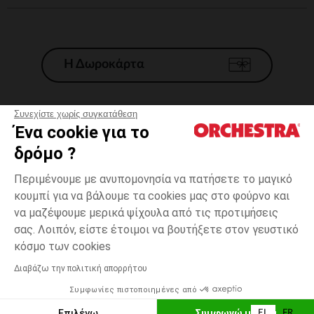
Η Δωροκάρτα
Συνεχίστε χωρίς συγκατάθεση
Ένα cookie για το
Γενικοί 'Οροι Πώλησης
δρόμο ?
Νομικοί Όροι
*Εμπορικες προσφορες
Περιμένουμε με ανυπομονησία να πατήσετε το μαγικό
κουμπί για να βάλουμε τα cookies μας στο φούρνο και
Προσωπικά δεδομένα
να μαζέψουμε μερικά ψίχουλα από τις προτιμήσεις
Διαχείρηση των cookies
σας. Λοιπόν, είστε έτοιμοι να βουτήξετε στον γευστικό
Προσβασιμότητα: μη συμμορφούμενη
3
Εκρού
Εκρού
χρονών
κόσμο των cookies
H Orchestra συμμετέχει στον κωδικά δεοντολογίας και στο σύστημα
μεσολάβησης της Γαλλικής Ομοσπονδίας Ηλεκτρονικού Εμπορίου.
Διαβάζω την πολιτική απορρήτου
Δυνατότητα πληρωμής με
Συμφωνίες πιστοποιημένες από
Ελλάδα
Λίστα 
ΕΠΙΛΟΓΗ ΜΕΓΕΘΟΥΣ
Επιλέγω
Συμφωνώ με όλα
EL
FR