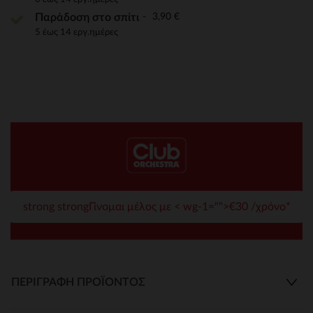
3,90 €
Παράδοση στο σπίτι
5 έως 14 εργ.ημέρες
strong strongΓίνομαι μέλος με < wg-1="">€30 /χρόνο*
ΠΕΡΙΓΡΑΦΉ ΠΡΟΪΌΝΤΟΣ