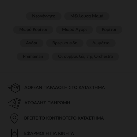
Νεογέννητο
Μέλλουσα Μαμά
Μωρό Κορίτσι
Μωρό Αγόρι
Κορίτσι
Αγόρι
Βρεφικα ειδη
Δωμάτιο
Prémaman
Οι συμβουλές της Orchestra​
ΔΩΡΕΆΝ ΠΑΡΆΔΟΣΗ ΣΤΟ ΚΑΤΆΣΤΗΜΑ
ΑΣΦΑΛΉΣ ΠΛΗΡΩΜΉ
ΒΡΕΊΤΕ ΤΟ ΚΟΝΤΙΝΌΤΕΡΟ ΚΑΤΆΣΤΗΜΑ
ΕΦΑΡΜΟΓΉ ΓΙΑ ΚΙΝΗΤΆ