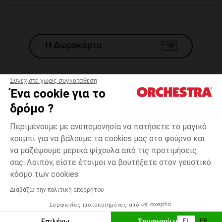
Η Δωροκάρτα
Συνεχίστε χωρίς συγκατάθεση
Ένα cookie για το
Γενικοί 'Οροι Πώλησης
δρόμο ?
Νομικοί Όροι
*Εμπορικες προσφορες
Περιμένουμε με ανυπομονησία να πατήσετε το μαγικό
κουμπί για να βάλουμε τα cookies μας στο φούρνο και
Προσωπικά δεδομένα
να μαζέψουμε μερικά ψίχουλα από τις προτιμήσεις
Διαχείρηση των cookies
σας. Λοιπόν, είστε έτοιμοι να βουτήξετε στον γευστικό
Προσβασιμότητα: μη συμμορφούμενη
4
Εκρού
Εκρού
χρονών
κόσμο των cookies
H Orchestra συμμετέχει στον κωδικά δεοντολογίας και στο σύστημα
μεσολάβησης της Γαλλικής Ομοσπονδίας Ηλεκτρονικού Εμπορίου.
Διαβάζω την πολιτική απορρήτου
Δυνατότητα πληρωμής με
Συμφωνίες πιστοποιημένες από
Ελλάδα
Λίστα 
ΠΡΟΣΘΉΚΗ ΣΤΟ ΚΑΛΆΘΙ
Επιλέγω
Συμφωνώ με όλα
EL
FR