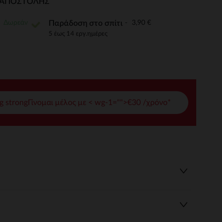
Ι ΑΠΟΣΤΟΛΉΣ
γές σας
Δωρεάν
3,90 €
Παράδοση στο σπίτι
ι να διαχειριστείτε τις ρυθμίσεις απορρήτου, εξασφαλίζοντας 
5 έως 14 εργ.ημέρες
g strongΓίνομαι μέλος με < wg-1="">€30 /χρόνο*