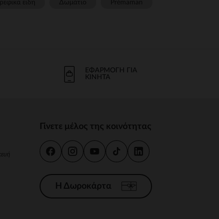
ρεφικα ειδη
Δωμάτιο
Prémaman
ΕΦΑΡΜΟΓΉ ΓΙΑ
ΚΙΝΗΤΆ
Γίνετε μέλος της κοινότητας
κευή
Η Δωροκάρτα