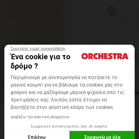
3
4
5
χρονών
χρονών
χρονών
χρ
12
χρονών
χρ
Συνεχίστε χωρίς συγκατάθεση
Ένα cookie για το
ΕΠΙΛΟΓΗ ΜΕΓ
δρόμο ?
Περιμένουμε με ανυπομονησία να πατήσετε το
μαγικό κουμπί για να βάλουμε τα cookies μας στο
φούρνο και να μαζέψουμε μερικά ψίχουλα από τις
ΆΜΕΣΗ ΔΙΑΘ
προτιμήσεις σας. Λοιπόν, είστε έτοιμοι να
βουτήξετε στον γευστικό κόσμο των cookies
Διαβάζω την πολιτική απορρήτου
Συμφωνίες πιστοποιημένες από
Επιλέγω
Συμφωνώ με όλα