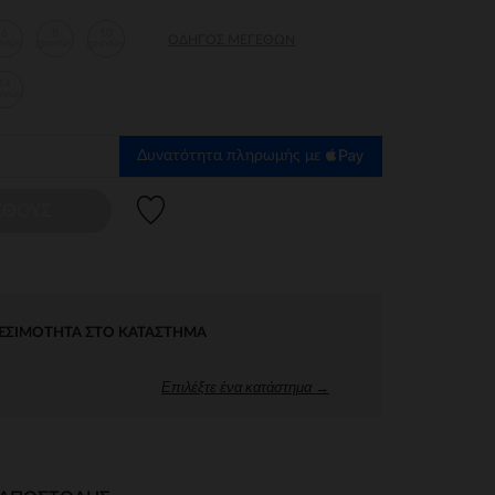
6
8
10
ΟΔΗΓΌΣ ΜΕΓΕΘΏΝ
ονών
χρονών
χρονών
14
ονών
Δυνατότητα πληρωμής με
Λίστα προτιμήσεων
ΕΘΟΥΣ
ΕΣΙΜΌΤΗΤΑ ΣΤΟ ΚΑΤΆΣΤΗΜΑ
Επιλέξτε ένα κατάστημα →