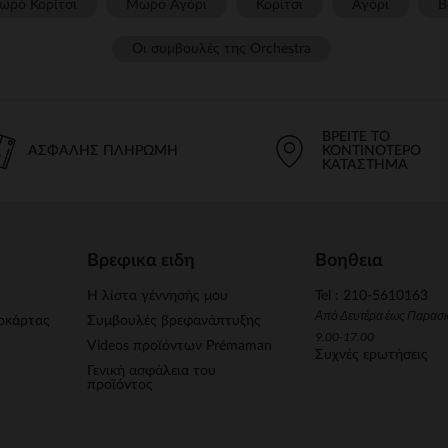
ωρό Κορίτσι
Μωρό Αγόρι
Κορίτσι
Αγόρι
Β
Οι συμβουλές της Orchestra​
ΒΡΕΊΤΕ ΤΟ
ΑΣΦΑΛΉΣ ΠΛΗΡΩΜΉ
ΚΟΝΤΙΝΌΤΕΡΟ
ΚΑΤΆΣΤΗΜΑ
Βρεφικα ειδη
Βοηθεια
Η λίστα γέννησής μου
Tel : 210-5610163
Από Δευτέρα έως Παρασ
οκάρτας
Συμβουλές βρεφανάπτυξης
9.00-17.00
Videos προϊόντων Prémaman
Συχνές ερωτήσεις
Γενική ασφάλεια του
προϊόντος