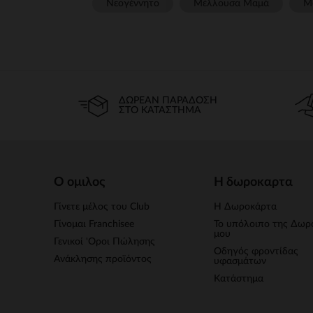
Νεογέννητο
Μέλλουσα Μαμά
Μ
ΔΩΡΕΆΝ ΠΑΡΆΔΟΣΗ
ΣΤΟ ΚΑΤΆΣΤΗΜΑ
Ο ομιλος
Η δωροκαρτα
Γίνετε μέλος του Club
Η Δωροκάρτα
Γίνομαι Franchisee
Το υπόλοιπο της Δωρ
μου
Γενικοί 'Οροι Πώλησης
Οδηγός φροντίδας
Ανάκλησης προϊόντος
υφασμάτων
Κατάστημα