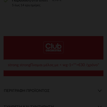
Παράδοση στο σπίτι
5 έως 14 εργ.ημέρες
strong strongΓίνομαι μέλος με < wg-1="">€30 /χρόνο*
ΠΕΡΙΓΡΑΦΉ ΠΡΟΪΌΝΤΟΣ
ΣΎΝΘΕΣΗ ΚΑΙ ΣΥΝΤΉΡΗΣΗ