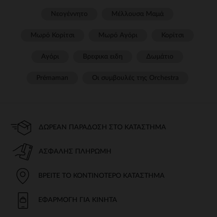
Νεογέννητο
Μέλλουσα Μαμά
Μωρό Κορίτσι
Μωρό Αγόρι
Κορίτσι
Αγόρι
Βρεφικα ειδη
Δωμάτιο
Prémaman
Οι συμβουλές της Orchestra​
ΔΩΡΕΆΝ ΠΑΡΆΔΟΣΗ ΣΤΟ ΚΑΤΆΣΤΗΜΑ
ΑΣΦΑΛΉΣ ΠΛΗΡΩΜΉ
ΒΡΕΊΤΕ ΤΟ ΚΟΝΤΙΝΌΤΕΡΟ ΚΑΤΆΣΤΗΜΑ
ΕΦΑΡΜΟΓΉ ΓΙΑ ΚΙΝΗΤΆ