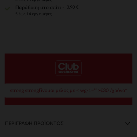
3,90 €
Παράδοση στο σπίτι
5 έως 14 εργ.ημέρες
strong strongΓίνομαι μέλος με < wg-1="">€30 /χρόνο*
ΠΕΡΙΓΡΑΦΉ ΠΡΟΪΌΝΤΟΣ