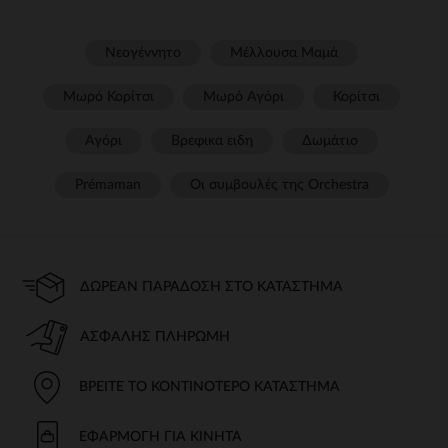
Νεογέννητο
Μέλλουσα Μαμά
Μωρό Κορίτσι
Μωρό Αγόρι
Κορίτσι
Αγόρι
Βρεφικα ειδη
Δωμάτιο
Prémaman
Οι συμβουλές της Orchestra​
ΔΩΡΕΆΝ ΠΑΡΆΔΟΣΗ ΣΤΟ ΚΑΤΆΣΤΗΜΑ
ΑΣΦΑΛΉΣ ΠΛΗΡΩΜΉ
ΒΡΕΊΤΕ ΤΟ ΚΟΝΤΙΝΌΤΕΡΟ ΚΑΤΆΣΤΗΜΑ
ΕΦΑΡΜΟΓΉ ΓΙΑ ΚΙΝΗΤΆ