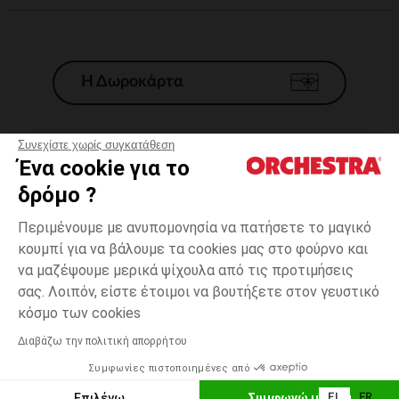
Η Δωροκάρτα
Συνεχίστε χωρίς συγκατάθεση
Ένα cookie για το
Γενικοί 'Οροι Πώλησης
δρόμο ?
Νομικοί Όροι
*Εμπορικες προσφορες
Περιμένουμε με ανυπομονησία να πατήσετε το μαγικό
κουμπί για να βάλουμε τα cookies μας στο φούρνο και
Προσωπικά δεδομένα
να μαζέψουμε μερικά ψίχουλα από τις προτιμήσεις
Διαχείρηση των cookies
σας. Λοιπόν, είστε έτοιμοι να βουτήξετε στον γευστικό
Προσβασιμότητα: μη συμμορφούμενη
3
Πορτοκαλί
Πορτοκαλί
χρονών
κόσμο των cookies
H Orchestra συμμετέχει στον κωδικά δεοντολογίας και στο σύστημα
μεσολάβησης της Γαλλικής Ομοσπονδίας Ηλεκτρονικού Εμπορίου.
Διαβάζω την πολιτική απορρήτου
Δυνατότητα πληρωμής με
Συμφωνίες πιστοποιημένες από
Ελλάδα
Λίστα 
ΕΠΙΛΟΓΗ ΜΕΓΕΘΟΥΣ
Επιλέγω
Συμφωνώ με όλα
EL
FR