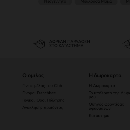
Νεογέννητο
Μέλλουσα Μαμά
Μ
ΔΩΡΕΆΝ ΠΑΡΆΔΟΣΗ
ΣΤΟ ΚΑΤΆΣΤΗΜΑ
Ο ομιλος
Η δωροκαρτα
Γίνετε μέλος του Club
Η Δωροκάρτα
Γίνομαι Franchisee
Το υπόλοιπο της Δωρ
μου
Γενικοί 'Οροι Πώλησης
Οδηγός φροντίδας
Ανάκλησης προϊόντος
υφασμάτων
Κατάστημα