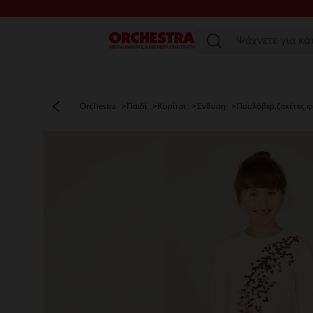
Μενού
Orchestra
Παιδί
Κορίτσι
Ένδυση
Πουλόβερ,ζακέτες,