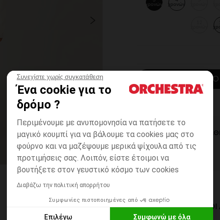
3
4
5
χρονών
χρονών
χρονών
χρ
12
χρονών
χρ
Συνεχίστε χωρίς συγκατάθεση
ΠΡΟΣΘΉΚΗ ΣΤΟ
Ένα cookie για το
δρόμο ?
Περιμένουμε με ανυπομονησία να πατήσετε το
μαγικό κουμπί για να βάλουμε τα cookies μας στο
ΆΜΕΣΗ ΔΙΑΘ
φούρνο και να μαζέψουμε μερικά ψίχουλα από τις
προτιμήσεις σας. Λοιπόν, είστε έτοιμοι να
βουτήξετε στον γευστικό κόσμο των cookies
Διαβάζω την πολιτική απορρήτου
Συμφωνίες πιστοποιημένες από
ΔΙΑΘΈΣΙΜΟΙ ΤΡΌΠΟ
Επιλέγω
Συμφωνώ με όλα