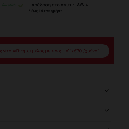
Δωρεάν
3,90 €
Παράδοση στο σπίτι
γές σας
5 έως 14 εργ.ημέρες
ι να διαχειριστείτε τις ρυθμίσεις απορρήτου, εξασφαλίζοντας 
g strongΓίνομαι μέλος με < wg-1="">€30 /χρόνο*