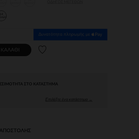
6
8
10
ΟΔΗΓΌΣ ΜΕΓΕΘΏΝ
ονών
χρονών
χρονών
14
ονών
Δυνατότητα πληρωμής με
Λίστα προτιμήσεων
 ΚΑΛΆΘΙ
ΕΣΙΜΌΤΗΤΑ ΣΤΟ ΚΑΤΆΣΤΗΜΑ
Επιλέξτε ένα κατάστημα →
Ι ΑΠΟΣΤΟΛΉΣ