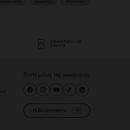
ρεφικα ειδη
Δωμάτιο
Prémaman
ΕΦΑΡΜΟΓΉ ΓΙΑ
ΚΙΝΗΤΆ
Γίνετε μέλος της κοινότητας
κευή
Η Δωροκάρτα