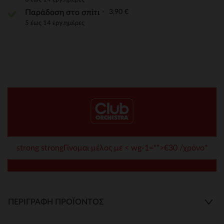
3,90 €
Παράδοση στο σπίτι
5 έως 14 εργ.ημέρες
strong strongΓίνομαι μέλος με < wg-1="">€30 /χρόνο*
ΠΕΡΙΓΡΑΦΉ ΠΡΟΪΌΝΤΟΣ