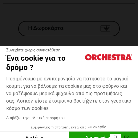
Η Δωροκάρτα
Συνεχίστε χωρίς συγκατάθεση
Ένα cookie για το
Γενικοί 'Οροι Πώλησης
δρόμο ?
Νομικοί Όροι
*Εμπορικες προσφορες
Περιμένουμε με ανυπομονησία να πατήσετε το μαγικό
κουμπί για να βάλουμε τα cookies μας στο φούρνο και
Προσωπικά δεδομένα
να μαζέψουμε μερικά ψίχουλα από τις προτιμήσεις
Διαχείρηση των cookies
σας. Λοιπόν, είστε έτοιμοι να βουτήξετε στον γευστικό
Προσβασιμότητα: μη συμμορφούμενη
6
Ροζ
Ροζ
χρονών
κόσμο των cookies
H Orchestra συμμετέχει στον κωδικά δεοντολογίας και στο σύστημα
μεσολάβησης της Γαλλικής Ομοσπονδίας Ηλεκτρονικού Εμπορίου.
Διαβάζω την πολιτική απορρήτου
Δυνατότητα πληρωμής με
Συμφωνίες πιστοποιημένες από
Ελλάδα
Λίστα 
ΕΠΙΛΟΓΗ ΜΕΓΕΘΟΥΣ
Επιλέγω
Συμφωνώ με όλα
EL
FR