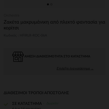
Orchestra
Ζακέτα μακρυμάνικη από πλεκτό φαντασία για
κορίτσι
Κωδικός : HFIRLR-ROC-06A
ΆΜΕΣΗ ΔΙΑΘΕΣΙΜΌΤΗΤΑ ΣΤΟ ΚΑΤΆΣΤΗΜΑ
Επιλέξτε ένα κατάστημα →
ΔΙΑΘΈΣΙΜΟΙ ΤΡΌΠΟΙ ΑΠΟΣΤΟΛΉΣ
Δωρεάν
ΣΕ ΚΑΤΑΣΤΗΜΑ
6 έως 14 εργ.ημέρες