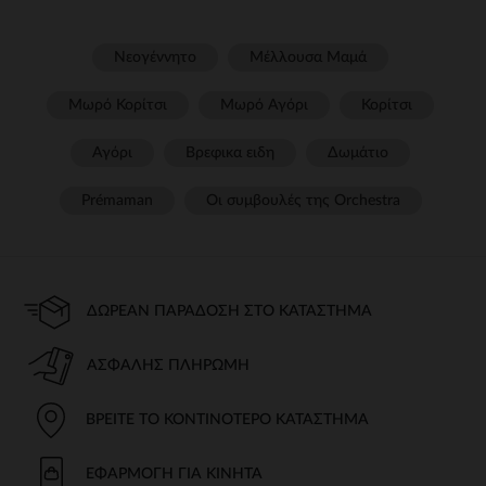
Νεογέννητο
Μέλλουσα Μαμά
Μωρό Κορίτσι
Μωρό Αγόρι
Κορίτσι
Αγόρι
Βρεφικα ειδη
Δωμάτιο
Prémaman
Οι συμβουλές της Orchestra​
ΔΩΡΕΆΝ ΠΑΡΆΔΟΣΗ ΣΤΟ ΚΑΤΆΣΤΗΜΑ
ΑΣΦΑΛΉΣ ΠΛΗΡΩΜΉ
ΒΡΕΊΤΕ ΤΟ ΚΟΝΤΙΝΌΤΕΡΟ ΚΑΤΆΣΤΗΜΑ
ΕΦΑΡΜΟΓΉ ΓΙΑ ΚΙΝΗΤΆ